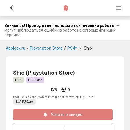
Внимание! Проводятся плановые технические работы
—
могут наблюдаться ошибки в работе некоторых функций
сервиса.
Applook.ru
/
Playstation Store
/
PS4™
/
Shio
Shio (Playstation Store)
PS4™
PSN Game
0/5
0
Посл. цена в момент отслеживания пользователями 16.11.2023
N/A
RU
Store
Узнать о скидке