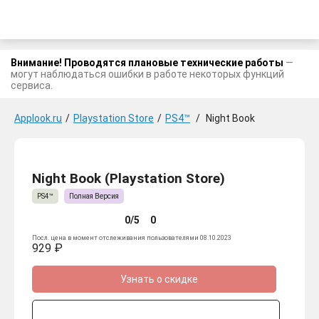
Внимание! Проводятся плановые технические работы
—
могут наблюдаться ошибки в работе некоторых функций
сервиса.
Applook.ru
/
Playstation Store
/
PS4™
/
Night Book
Night Book (Playstation Store)
PS4™
Полная Версия
0/5
0
Посл. цена в момент отслеживания пользователями 08.10.2023
929 ₽
Узнать о скидке