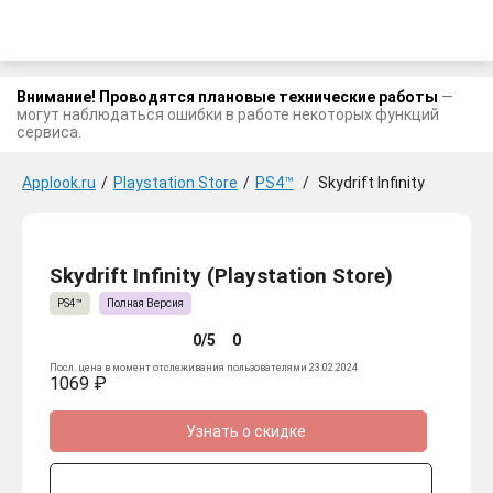
Внимание! Проводятся плановые технические работы
—
могут наблюдаться ошибки в работе некоторых функций
сервиса.
Applook.ru
/
Playstation Store
/
PS4™
/
Skydrift Infinity
Skydrift Infinity (Playstation Store)
PS4™
Полная Версия
0/5
0
Посл. цена в момент отслеживания пользователями 23.02.2024
1069 ₽
Узнать о скидке