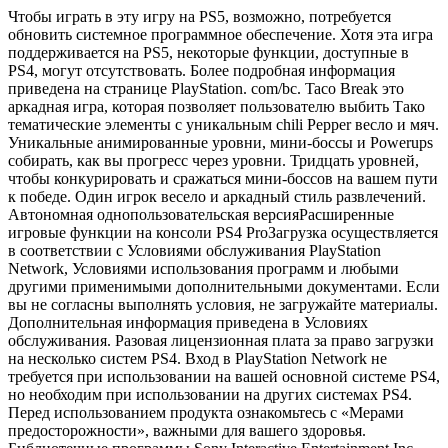
Чтобы играть в эту игру на PS5, возможно, потребуется
обновить системное программное обеспечение. Хотя эта игра
поддерживается на PS5, некоторые функции, доступные в
PS4, могут отсутствовать. Более подробная информация
приведена на странице PlayStation. com/bc. Taco Break это
аркадная игра, которая позволяет пользователю выбить Тако
тематические элементы с уникальным chili Pepper весло и мяч.
Уникальные анимированные уровни, мини-боссы и Powerups
собирать, как вы прогресс через уровни. Тридцать уровней,
чтобы конкурировать и сражаться мини-боссов на вашем пути
к победе. Один игрок весело и аркадный стиль развлечений.
Автономная однопользовательская версияРасширенные
игровые функции на консоли PS4 ProЗагрузка осуществляется
в соответствии с Условиями обслуживания PlayStation
Network, Условиями использования программ и любыми
другими применимыми дополнительными документами. Если
вы не согласны выполнять условия, не загружайте материалы.
Дополнительная информация приведена в Условиях
обслуживания. Разовая лицензионная плата за право загрузки
на несколько систем PS4. Вход в PlayStation Network не
требуется при использовании на вашей основной системе PS4,
но необходим при использовании на других системах PS4.
Перед использованием продукта ознакомьтесь с «Мерами
предосторожности», важными для вашего здоровья.