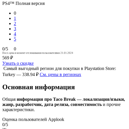
PS4™
Полная версия
0
1
2
3
4
5
0/5
0
Посл. цена в момент отслеживания пользователями 21.01.2024
569 ₽
Узнать о скидке
Самый выгодный регион для покупки в Playstation Store:
Turkey — 338.94 ₽
См. цены в регионах
Основная информация
Общая
информация про Taco Break — локализация/языки,
жанр, разработчик, дата релиза, совместимость
и прочие
характеристики.
Оценка пользователей Applook
0/5