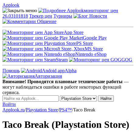
Applook
Applook
мониторинг цен
26.03101818
Трекер цен
Турниры
Новости
Общение
App Store
Google Play
PS Store
MS Store
Nintendo eShop
Steam
GOG
Помощь
Andoid app
Alpha
Авторизация
Внимание! Проводятся плановые технические работы
—
могут наблюдаться ошибки в работе некоторых функций
сервиса.
Войти
Applook.ru
/
Playstation Store
/
PS4™
/
Taco Break
Taco Break (Playstation Store)