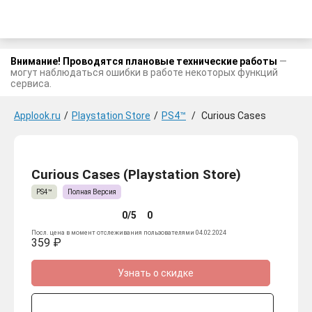
Внимание! Проводятся плановые технические работы
—
могут наблюдаться ошибки в работе некоторых функций
сервиса.
Applook.ru
/
Playstation Store
/
PS4™
/
Curious Cases
Curious Cases (Playstation Store)
PS4™
Полная Версия
0/5
0
Посл. цена в момент отслеживания пользователями 04.02.2024
359 ₽
Узнать о скидке