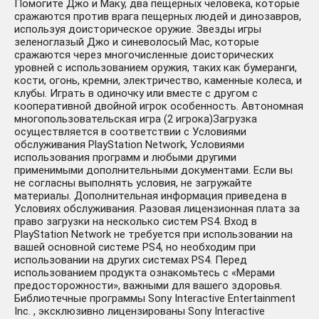
Помогите Джо и Маку, два пещерных человека, которые
сражаются против врага пещерных людей и динозавров,
используя доисторическое оружие. Звезды игры
зеленоглазый Джо и синеволосый Mac, которые
сражаются через многочисленные доисторических
уровней с использованием оружия, таких как бумеранги,
кости, огонь, кремни, электричество, каменные колеса, и
клубы. Играть в одиночку или вместе с другом с
кооперативной двойной игрок особенность. Автономная
многопользовательская игра (2 игрока)Загрузка
осуществляется в соответствии с Условиями
обслуживания PlayStation Network, Условиями
использования программ и любыми другими
применимыми дополнительными документами. Если вы
не согласны выполнять условия, не загружайте
материалы. Дополнительная информация приведена в
Условиях обслуживания. Разовая лицензионная плата за
право загрузки на несколько систем PS4. Вход в
PlayStation Network не требуется при использовании на
вашей основной системе PS4, но необходим при
использовании на других системах PS4. Перед
использованием продукта ознакомьтесь с «Мерами
предосторожности», важными для вашего здоровья.
Библиотечные программы Sony Interactive Entertainment
Inc. , эксклюзивно лицензированы Sony Interactive