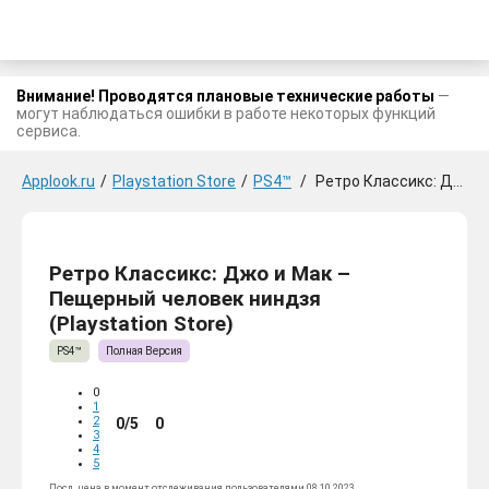
Внимание! Проводятся плановые технические работы
—
могут наблюдаться ошибки в работе некоторых функций
сервиса.
Applook.ru
/
Playstation Store
/
PS4™
/
Ретро Классикс: Джо и Мак - Пещерный человек ниндзя
Ретро Классикс: Джо и Мак –
Пещерный человек ниндзя
(Playstation Store)
PS4™
Полная Версия
0
1
2
0/5
0
3
4
5
Посл. цена в момент отслеживания пользователями 08.10.2023