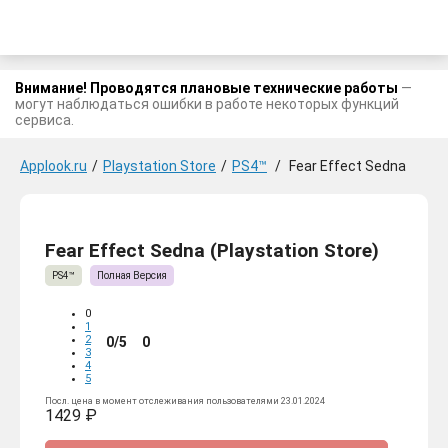
Внимание! Проводятся плановые технические работы
—
могут наблюдаться ошибки в работе некоторых функций
сервиса.
Applook.ru
/
Playstation Store
/
PS4™
/
Fear Effect Sedna
Fear Effect Sedna (Playstation Store)
PS4™
Полная Версия
0
1
2
0/5
0
3
4
5
Посл. цена в момент отслеживания пользователями 23.01.2024
1429 ₽