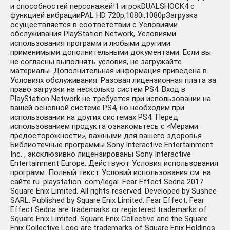
и способностей персонажей!1 игрокDUALSHOCK4 с
функцией вибрацииPAL HD 720p,1080i,1080pЗагрузка
осуществляется в соответствии с Условиями
обслуживания PlayStation Network, Условиями
использования программ и любыми другими
применимыми дополнительными документами. Если вы
не согласны выполнять условия, не загружайте
материалы. Дополнительная информация приведена в
Условиях обслуживания. Разовая лицензионная плата за
право загрузки на несколько систем PS4. Вход в
PlayStation Network не требуется при использовании на
вашей основной системе PS4, но необходим при
использовании на других системах PS4. Перед
использованием продукта ознакомьтесь с «Мерами
предосторожности», важными для вашего здоровья.
Библиотечные программы Sony Interactive Entertainment
Inc. , эксклюзивно лицензированы Sony Interactive
Entertainment Europe. Действуют Условия использования
программ. Полный текст Условий использования см. на
сайте ru. playstation. com/legal. Fear Effect Sedna 2017
Square Enix Limited. All rights reserved. Developed by Sushee
SARL. Published by Square Enix Limited. Fear Effect, Fear
Effect Sedna are trademarks or registered trademarks of
Square Enix Limited. Square Enix Collective and the Square
Enix Collective Logo are trademarks of Square Enix Holdings