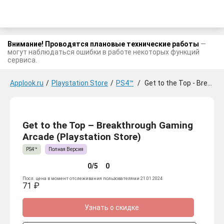
Внимание! Проводятся плановые технические работы
—
могут наблюдаться ошибки в работе некоторых функций
сервиса.
Applook.ru
/
Playstation Store
/
PS4™
/
Get to the Top - Breakthrough Gaming Arcade
Get to the Top – Breakthrough Gaming
Arcade (Playstation Store)
PS4™
Полная Версия
0/5
0
Посл. цена в момент отслеживания пользователями 21.01.2024
71 ₽
Узнать о скидке