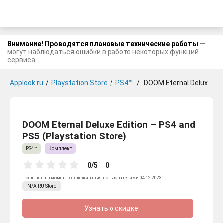
Внимание! Проводятся плановые технические работы
—
могут наблюдаться ошибки в работе некоторых функций
сервиса.
Applook.ru
/
Playstation Store
/
PS4™
/
DOOM Eternal Deluxe Edition - PS4 and PS5
DOOM Eternal Deluxe Edition – PS4 and
PS5 (Playstation Store)
PS4™
Комплект
0/5
0
Посл. цена в момент отслеживания пользователями 04.12.2023
N/A
RU
Store
Узнать о скидке