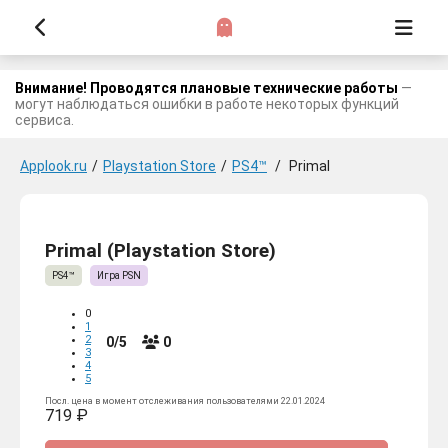
Внимание! Проводятся плановые технические работы
—
могут наблюдаться ошибки в работе некоторых функций
сервиса.
Applook.ru
/
Playstation Store
/
PS4™
/
Primal
Primal (Playstation Store)
PS4™
Игра PSN
0
1
2
0/5
0
3
4
5
Посл. цена в момент отслеживания пользователями 22.01.2024
719 ₽