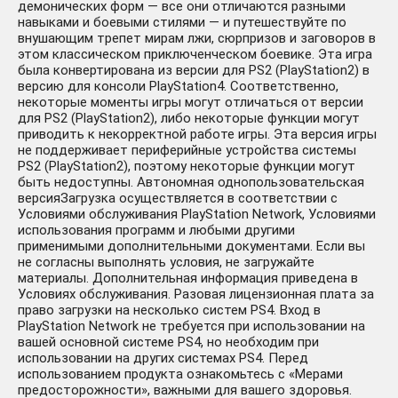
демонических форм — все они отличаются разными
навыками и боевыми стилями — и путешествуйте по
внушающим трепет мирам лжи, сюрпризов и заговоров в
этом классическом приключенческом боевике. Эта игра
была конвертирована из версии для PS2 (PlayStation2) в
версию для консоли PlayStation4. Соответственно,
некоторые моменты игры могут отличаться от версии
для PS2 (PlayStation2), либо некоторые функции могут
приводить к некорректной работе игры. Эта версия игры
не поддерживает периферийные устройства системы
PS2 (PlayStation2), поэтому некоторые функции могут
быть недоступны. Автономная однопользовательская
версияЗагрузка осуществляется в соответствии с
Условиями обслуживания PlayStation Network, Условиями
использования программ и любыми другими
применимыми дополнительными документами. Если вы
не согласны выполнять условия, не загружайте
материалы. Дополнительная информация приведена в
Условиях обслуживания. Разовая лицензионная плата за
право загрузки на несколько систем PS4. Вход в
PlayStation Network не требуется при использовании на
вашей основной системе PS4, но необходим при
использовании на других системах PS4. Перед
использованием продукта ознакомьтесь с «Мерами
предосторожности», важными для вашего здоровья.