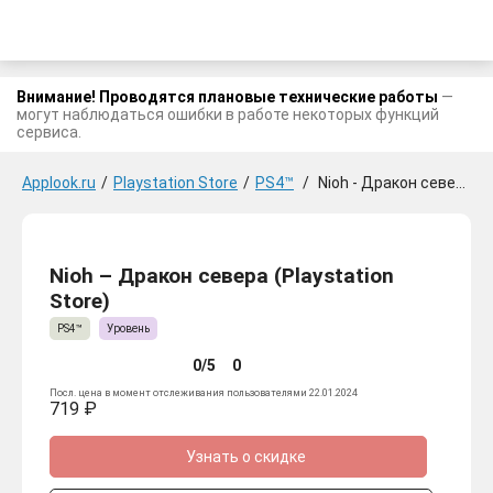
Внимание! Проводятся плановые технические работы
—
могут наблюдаться ошибки в работе некоторых функций
сервиса.
Applook.ru
/
Playstation Store
/
PS4™
/
Nioh - Дракон севера
Nioh – Дракон севера (Playstation
Store)
PS4™
Уровень
0/5
0
Посл. цена в момент отслеживания пользователями 22.01.2024
719 ₽
Узнать о скидке