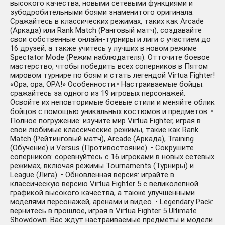
высокого качества, новыми сетевыми функциями и
зубодробительными боями знаменитого оригинала.
Сражайтесь в классических режимах, таких как Arcade
(Аркада) или Rank Match (Ранговый матч), создавайте
свои собственные онлайн-турниры и лиги с участием до
16 друзей, а также учитесь у лучших в новом режиме
Spectator Mode (Режим наблюдателя). Отточите боевое
мастерство, чтобы победить всех соперников в Пятом
мировом турнире по боям и стать легендой Virtua Fighter!
«Ора, ора, ОРА!» Особенности:• Настраиваемые бойцы:
сражайтесь за одного из 19 игровых персонажей.
Освойте их неповторимые боевые стили и меняйте облик
бойцов с помощью уникальных костюмов и предметов. •
Полное погружение: изучите мир Virtua Fighter, играя в
свои любимые классические режимы, такие как Rank
Match (Рейтинговый матч), Arcade (Аркада), Training
(Обучение) и Versus (Противостояние). • Сокрушите
соперников: соревнуйтесь с 16 игроками в новых сетевых
режимах, включая режимы Tournaments (Турниры) и
League (Лига). • Обновленная версия: играйте в
классическую версию Virtua Fighter 5 с великолепной
графикой высокого качества, а также улучшенными
моделями персонажей, аренами и видео. • Legendary Pack:
вернитесь в прошлое, играя в Virtua Fighter 5 Ultimate
Showdown. Вас ждут настраиваемые предметы и модели