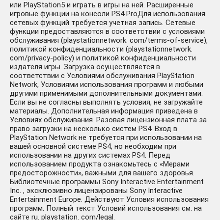
или PlayStation5 и играть в игры на ней. Расширенные
игровые функции на консоли PS4 ProДля использования
сетевых функций требуется учетная запись. Сетевые
функции предоставляются в соответствии с условиями
обслуживания (playstationnetwork. com/terms-of-service),
политикой конфиденциальности (playstationnetwork.
com/privacy-policy) и политикой конфиденциальности
издателя игры. Загрузка осуществляется в
соответствии с Условиями обслуживания PlayStation
Network, Условиями использования программ и любыми
другими применимыми дополнительными документами.
Если вы не согласны выполнять условия, не загружайте
материалы. Дополнительная информация приведена в
Условиях обслуживания. Разовая лицензионная плата за
право загрузки на несколько систем PS4. Вход в
PlayStation Network не требуется при использовании на
вашей основной системе PS4, но необходим при
использовании на других системах PS4. Перед
использованием продукта ознакомьтесь с «Мерами
предосторожности», важными для вашего здоровья.
Библиотечные программы Sony Interactive Entertainment
Inc. , эксклюзивно лицензированы Sony Interactive
Entertainment Europe. Действуют Условия использования
программ. Полный текст Условий использования см. на
сайте ru. playstation. com/legal.