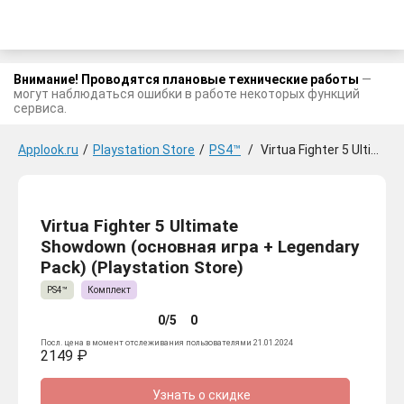
Внимание! Проводятся плановые технические работы
—
могут наблюдаться ошибки в работе некоторых функций
сервиса.
Applook.ru
/
Playstation Store
/
PS4™
/
Virtua Fighter 5 Ultimate Showdown (основная игра + Legendary Pack)
Virtua Fighter 5 Ultimate
Showdown (основная игра + Legendary
Pack) (Playstation Store)
PS4™
Комплект
0/5
0
Посл. цена в момент отслеживания пользователями 21.01.2024
2149 ₽
Узнать о скидке