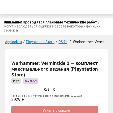
Внимание! Проводятся плановые технические работы
—
могут наблюдаться ошибки в работе некоторых функций
сервиса.
Applook.ru
/
Playstation Store
/
PS4™
/
Warhammer: Vermintide 2 — комплект максимального издания
Warhammer: Vermintide 2 — комплект
максимального издания (Playstation
Store)
PS4™
Комплект
0/5
0
Посл. цена в момент отслеживания пользователями 23.02.2024
3929 ₽
Узнать о скидке