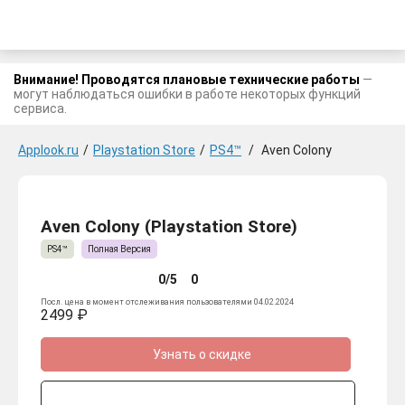
Внимание! Проводятся плановые технические работы
—
могут наблюдаться ошибки в работе некоторых функций
сервиса.
Applook.ru
/
Playstation Store
/
PS4™
/
Aven Colony
Aven Colony (Playstation Store)
PS4™
Полная Версия
0/5
0
Посл. цена в момент отслеживания пользователями 04.02.2024
2499 ₽
Узнать о скидке