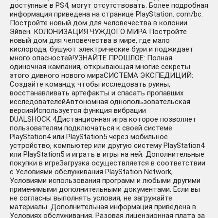
доступные в PS4, могут отсутствовать. Более подробная
информация приведена на странице PlayStation. com/bc.
Постройте новый дом для человечества в колонии
Эйвен. КОЛОНИЗАЦИЯ ЧУЖДОГО МИРА Постройте
новый дом для человечества в мире, где мало
кислорода, бушуют электрические бури и поджидает
много опасностей!УЗНАЙТЕ ПРОШЛОЕ: Полная
одиночная кампания, открывающая многие секреты
этого дивного нового мираСИСТЕМА ЭКСПЕДИЦИЙ:
Создайте команду, чтобы исследовать руины,
восстанавливать артефакты и спасать пропавших
исследователейАвтономная однопользовательская
версияИспользуется функция вибрации
DUALSHOCK 4Дистанционная игра которое позволяет
пользователям подключаться к своей системе
PlayStation4 или PlayStation5 через мобильное
устройство, компьютер или другую систему PlayStation4
или PlayStation5 и играть в игры на ней. Дополнительные
покупки в игреЗагрузка осуществляется в соответствии
с Условиями обслуживания PlayStation Network,
Условиями использования программ и любыми другими
применимыми дополнительными документами. Если вы
не согласны выполнять условия, не загружайте
материалы. Дополнительная информация приведена в
Условиях обслуживания. Разовая лицензионная плата за