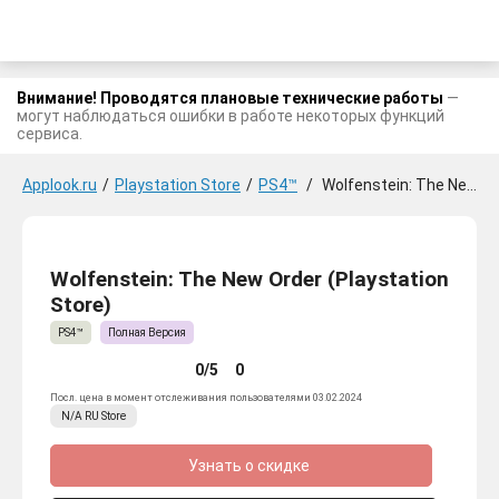
Внимание! Проводятся плановые технические работы
—
могут наблюдаться ошибки в работе некоторых функций
сервиса.
Applook.ru
/
Playstation Store
/
PS4™
/
Wolfenstein: The New Order
Wolfenstein: The New Order (Playstation
Store)
PS4™
Полная Версия
0/5
0
Посл. цена в момент отслеживания пользователями 03.02.2024
N/A
RU
Store
Узнать о скидке