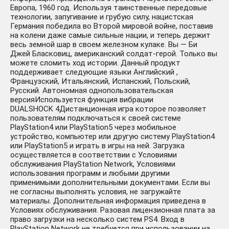
Европа, 1960 год. Используя таинственные передовые
технологии, запугивание и грубую силу, нацистская
Германия победила во Второй мировой войне, поставив
на колени даже самые сильные нации, и теперь держит
весь земной шар в своем железном кулаке. Вы — Би
Джей Бласковиц, американский солдат-герой. Только вы
можете сломить ход истории. Данный продукт
поддерживает следующие языки Английский ,
Французский, Итальянский, Испанский, Польский,
Русский. Автономная однопользовательская
версияИспользуется функция вибрации
DUALSHOCK 4Дистанционная игра которое позволяет
пользователям подключаться к своей системе
PlayStation4 или PlayStation5 через мобильное
устройство, компьютер или другую систему PlayStation4
или PlayStation5 и играть в игры на ней. Загрузка
осуществляется в соответствии с Условиями
обслуживания PlayStation Network, Условиями
использования программ и любыми другими
применимыми дополнительными документами. Если вы
не согласны выполнять условия, не загружайте
материалы. Дополнительная информация приведена в
Условиях обслуживания. Разовая лицензионная плата за
право загрузки на несколько систем PS4. Вход в
PlayStation Network не требуется при использовании на