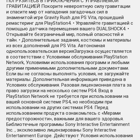
ПОГРУЗИТЕСЬ В ПРИКЛЮЧЕНИЯ С УПРАВЛЯЕМОЙ
ГРАВИТАЦИЕЙ Покорите невероятную силу гравитации
и спасите мир от нападения загадочных сил в
знаменитой игре Gravity Rush для PS Vita, прошедшей
ремастеринг для PlayStation4. • Управляйте гравитацией с
помощью датчика перемещения вашего DUALSHOCK4. •
Открывайте безграничный мир, полный опасностей и
тайн. • Дополнительные задания, костюмы и материалы
из всех дополнений для PS Vita. Автономная
однопользовательская версияЗагрузка осуществляется
в соответствии с Условиями обслуживания PlayStation
Network, Условиями использования программ и любыми
другими применимыми дополнительными документами.
Если вы не согласны выполнять условия, не загружайте
материалы. Дополнительная информация приведена в
Условиях обслуживания. Разовая лицензионная плата за
право загрузки на несколько систем PS4. Вход в
PlayStation Network не требуется при использовании на
вашей основной системе PS4, но необходим при
использовании на других системах PS4. Перед
использованием продукта ознакомьтесь с «Мерами
предосторожности», важными для вашего здоровья.
Библиотечные программы Sony Interactive Entertainment
Inc. , эксклюзивно лицензированы Sony Interactive
Entertainment Europe. Действуют Условия использования