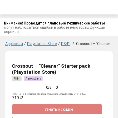
Внимание! Проводятся плановые технические работы
—
могут наблюдаться ошибки в работе некоторых функций
сервиса.
Applook.ru
/
Playstation Store
/
PS4™
/
Crossout – "Cleaner" Starter pack
Crossout – "Cleaner" Starter pack
(Playstation Store)
PS4™
Автомобиль
0/5
0
Посл. цена в момент отслеживания пользователями 21.01.2024
719 ₽
Узнать о скидке