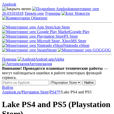
Applook
Applook
мониторинг цен
26.03101818
Трекер цен
Турниры
Новости
Общение
App Store
Google Play
PS Store
MS Store
Nintendo eShop
Steam
GOG
Помощь
Andoid app
Alpha
Авторизация
Внимание! Проводятся плановые технические работы
—
могут наблюдаться ошибки в работе некоторых функций
сервиса.
Войти
Applook.ru
/
Playstation Store
/
PS4™
/
Lake PS4 and PS5
Lake PS4 and PS5 (Playstation
Store)