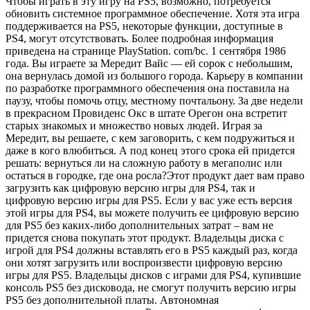
Чтобы играть в эту игру на PS5, возможно, потребуется
обновить системное программное обеспечение. Хотя эта игра
поддерживается на PS5, некоторые функции, доступные в
PS4, могут отсутствовать. Более подробная информация
приведена на странице PlayStation. com/bc. 1 сентября 1986
года. Вы играете за Мередит Вайс — ей сорок с небольшим,
она вернулась домой из большого города. Карьеру в компании
по разработке программного обеспечения она поставила на
паузу, чтобы помочь отцу, местному почтальону. За две недели
в прекрасном Провиденс Окс в штате Орегон она встретит
старых знакомых и множество новых людей. Играя за
Мередит, вы решаете, с кем заговорить, с кем подружиться и
даже в кого влюбиться. А под конец этого срока ей придется
решать: вернуться ли на сложную работу в мегаполис или
остаться в городке, где она росла?Этот продукт дает вам право
загрузить как цифровую версию игры для PS4, так и
цифровую версию игры для PS5. Если у вас уже есть версия
этой игры для PS4, вы можете получить ее цифровую версию
для PS5 без каких-либо дополнительных затрат – вам не
придется снова покупать этот продукт. Владельцы диска с
игрой для PS4 должны вставлять его в PS5 каждый раз, когда
они хотят загрузить или воспроизвести цифровую версию
игры для PS5. Владельцы дисков с играми для PS4, купившие
консоль PS5 без дисковода, не смогут получить версию игры
PS5 без дополнительной платы. Автономная