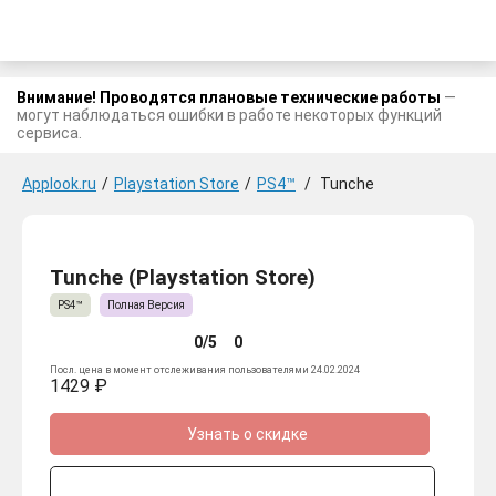
Внимание! Проводятся плановые технические работы
—
могут наблюдаться ошибки в работе некоторых функций
сервиса.
Applook.ru
/
Playstation Store
/
PS4™
/
Tunche
Tunche (Playstation Store)
PS4™
Полная Версия
0/5
0
Посл. цена в момент отслеживания пользователями 24.02.2024
1429 ₽
Узнать о скидке