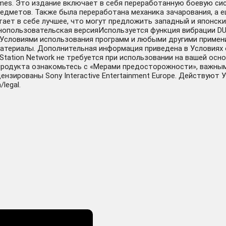
mes. Это издание включает в себя переработанную боевую сис
редметов. Также была переработана механика зачарования, а 
четает в себе лучшее, что могут предложить западный и японск
нопользовательская версияИспользуется функция вибрации D
k, Условиями использования программ и любыми другими приме
материалы. Дополнительная информация приведена в Условиях 
ayStation Network не требуется при использовании на вашей осн
 продукта ознакомьтесь с «Мерами предосторожности», важны
 лицензированы Sony Interactive Entertainment Europe. Действу
legal.