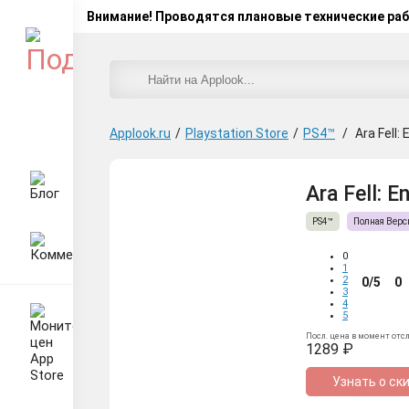
Внимание! Проводятся плановые технические ра
Applook.ru
/
Playstation Store
/
PS4™
/
Ara Fell:
Ara Fell: E
PS4™
Полная Верс
0
1
2
0/5
0
3
4
5
Посл. цена в момент отс
1289 ₽
Узнать о ск