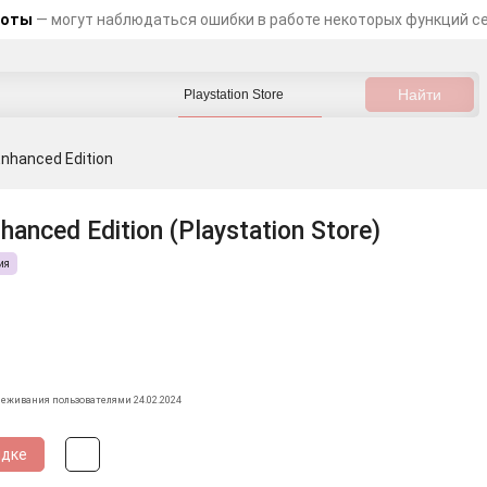
боты
— могут наблюдаться ошибки в работе некоторых функций с
 Enhanced Edition
nhanced Edition (Playstation Store)
ия
леживания пользователями 24.02.2024
идке