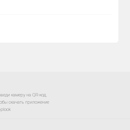
веди камеру на QR-код,
обы скачать приложение
plook