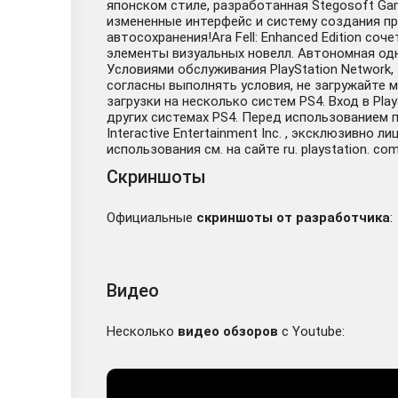
японском стиле, разработанная Stegosoft Ga
измененные интерфейс и систему создания п
автосохранения!Ara Fell: Enhanced Edition со
элементы визуальных новелл. Автономная од
Условиями обслуживания PlayStation Networ
согласны выполнять условия, не загружайте 
загрузки на несколько систем PS4. Вход в Pl
других системах PS4. Перед использованием
Interactive Entertainment Inc. , эксклюзивно
использования см. на сайте ru. playstation. com/
Скриншоты
Официальные
скриншоты от разработчика
:
Видео
Несколько
видео обзоров
с Youtube: