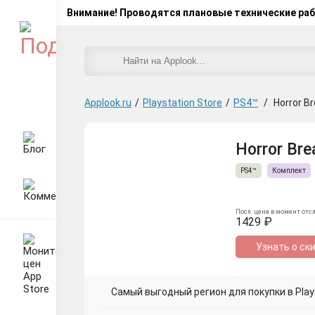
Внимание! Проводятся плановые технические ра
Applook.ru
/
Playstation Store
/
PS4™
/
Horror B
Horror Bre
PS4™
Комплект
Посл. цена в момент отс
1429 ₽
Узнать о ск
Самый выгодный регион для покупки в Plays