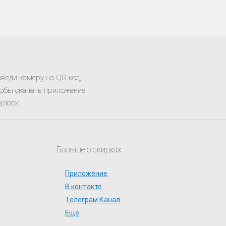
веди камеру на QR-код,
обы скачать приложение
plook
Больше о скидках
Приложение
В контакте
Телеграм Канал
Еще