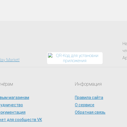
На
чт
Ap
тнёрам
Информация
вым магазинам
Правила сайта
рудничество
О сервисе
документация
Обратная связь
ет для сообществ VK