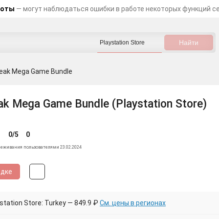
боты
— могут наблюдаться ошибки в работе некоторых функций с
reak Mega Game Bundle
ak Mega Game Bundle (Playstation Store)
0/5
0
леживания пользователями 23.02.2024
идке
tation Store: Turkey — 849.9 ₽
См. цены в регионах