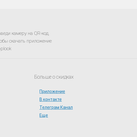
веди камеру на QR-код,
обы скачать приложение
plook
Больше о скидках
Приложение
В контакте
Телеграм Канал
Еще