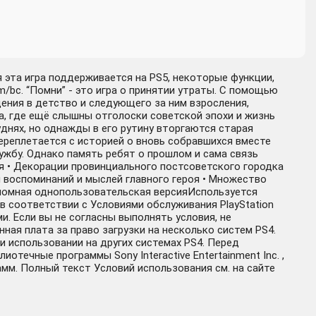
я эта игра поддерживается на PS5, некоторые функции,
m/bc. “Помни” - это игра о принятии утраты. С помощью
ения в детство и следующего за ним взросления,
а, где ещё слышны отголоски советской эпохи и жизнь
уднях, но однажды в его рутину вторгаются старая
ереплетается с историей о вновь собравшихся вместе
ужбу. Однако память ребят о прошлом и сама связь
я • Декорации провинциального постсоветского городка
 воспоминаний и мыслей главного героя • Множество
ономная однопользовательская версияИспользуется
 соответствии с Условиями обслуживания PlayStation
 Если вы не согласны выполнять условия, не
ая плата за право загрузки на несколько систем PS4.
ри использовании на других системах PS4. Перед
ечные программы Sony Interactive Entertainment Inc. ,
амм. Полный текст Условий использования см. на сайте