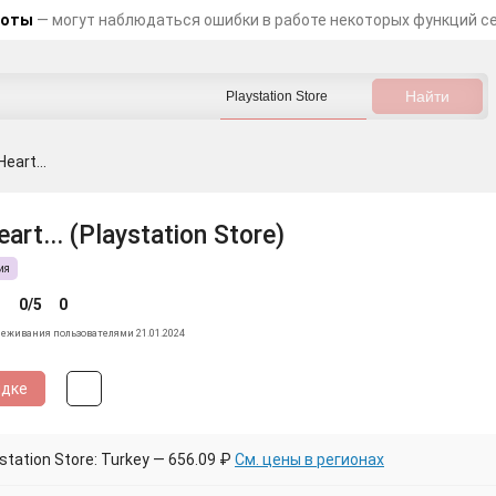
боты
— могут наблюдаться ошибки в работе некоторых функций с
eart...
art... (Playstation Store)
ия
0/5
0
леживания пользователями 21.01.2024
идке
tation Store: Turkey — 656.09 ₽
См. цены в регионах