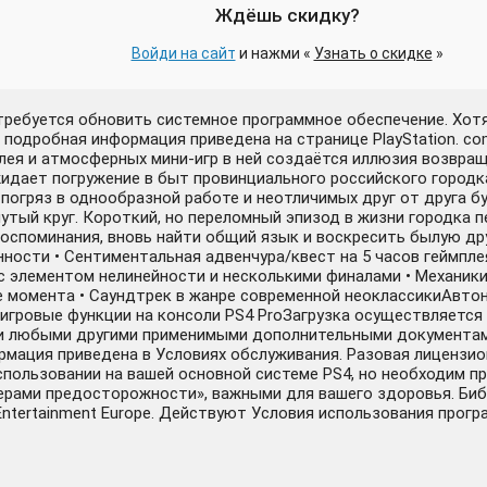
Ждёшь скидку?
Войди на сайт
и нажми «
Узнать о скидке
»
отребуется обновить системное программное обеспечение. Хот
 подробная информация приведена на странице PlayStation. co
лея и атмосферных мини-игр в ней создаётся иллюзия возвращ
идает погружение в быт провинциального российского городк
 погряз в однообразной работе и неотличимых друг от друга б
тый круг. Короткий, но переломный эпизод в жизни городка п
воспоминания, вновь найти общий язык и воскресить былую др
ности • Сентиментальная адвенчура/квест на 5 часов геймпле
 элементом нелинейности и несколькими финалами • Механики
ие момента • Саундтрек в жанре современной неоклассикиАвт
гровые функции на консоли PS4 ProЗагрузка осуществляется в
 и любыми другими применимыми дополнительными документами.
мация приведена в Условиях обслуживания. Разовая лицензионн
 использовании на вашей основной системе PS4, но необходим п
ами предосторожности», важными для вашего здоровья. Библиот
Entertainment Europe. Действуют Условия использования прогр