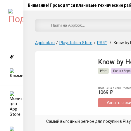
Внимание! Проводятся плановые технические ра
Applook.ru
/
Playstation Store
/
PS4™
/
Know by H
Know by He
PS4™
Полная Верс
Посл. цена в момент отс
1069 ₽
Узнать о ск
Самый выгодный регион для покупки в Plays