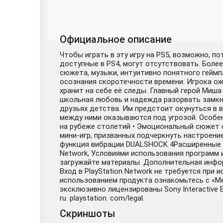
Официальное описание
Чтобы играть в эту игру на PS5, возможно, п
доступные в PS4, могут отсутствовать. Более
сюжета, музыки, интуитивно понятного геймп
осознания скоротечности времени. Игрока ож
хранит на себе её следы. Главный герой Миша
школьная любовь и надежда разорвать замкну
друзьях детства. Им предстоит окунуться в 
между ними оказываются под угрозой. Особен
на рубеже столетий • Эмоциональный сюжет с
мини-игр, призванных подчеркнуть настроен
функция вибрации DUALSHOCK 4Расширенные и
Network, Условиями использования программ
загружайте материалы. Дополнительная инфор
Вход в PlayStation Network не требуется при
использованием продукта ознакомьтесь с «Мер
эксклюзивно лицензированы Sony Interactive 
ru. playstation. com/legal.
Скриншоты