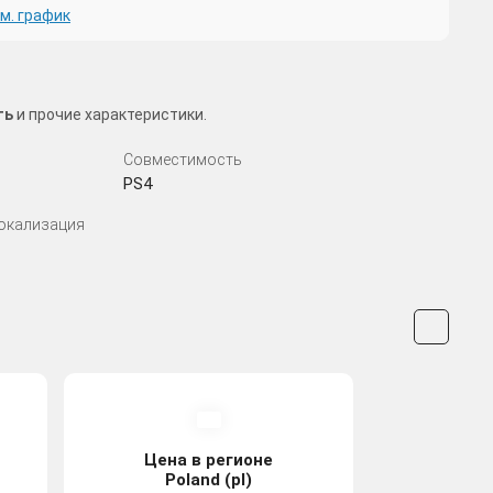
м. график
ть
и прочие характеристики.
Совместимость
PS4
Локализация
Цена в регионе
Poland (pl)