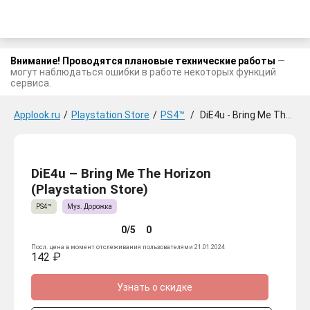
Внимание! Проводятся плановые технические работы
—
могут наблюдаться ошибки в работе некоторых функций
сервиса.
Applook.ru
/
Playstation Store
/
PS4™
/
DiE4u - Bring Me The Horizon
DiE4u – Bring Me The Horizon
(Playstation Store)
PS4™
Муз. Дорожка
0/5
0
Посл. цена в момент отслеживания пользователями 21.01.2024
142 ₽
Узнать о скидке