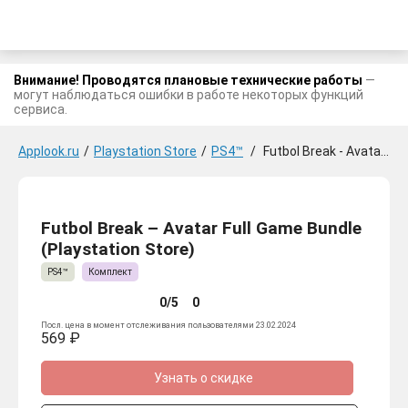
Внимание! Проводятся плановые технические работы
—
могут наблюдаться ошибки в работе некоторых функций
сервиса.
Applook.ru
/
Playstation Store
/
PS4™
/
Futbol Break - Avatar Full Game Bundle
Futbol Break – Avatar Full Game Bundle
(Playstation Store)
PS4™
Комплект
0/5
0
Посл. цена в момент отслеживания пользователями 23.02.2024
569 ₽
Узнать о скидке