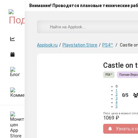
Внимание! Проводятся плановые технические ра
Applook.ru
/
Playstation Store
/
PS4™
/
Castle o
Castle on 
PS4™
Полная Верс
0
1
2
0/5
3
4
5
Посл. цена в момент отс
1069 ₽
Узнать о с