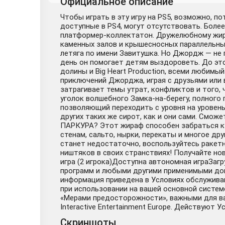
Официальное описание
Чтобы играть в эту игру на PS5, возможно, п
доступные в PS4, могут отсутствовать. Более
платформер-коллектатон. Дружелюбному жир
каменных залов и крышесносных параллельны
летяга по имени Завитушка. Но Джордж — не п
день он помогает детям выздороветь. До это
долины и Big Heart Production, всеми любим
приключений Джорджа, играя с друзьями или в
затрагивает темы утрат, конфликтов и того
уголок волшебного Замка-на-берегу, полного
позволяющий переходить с уровня на уровень
других таких же сирот, как и они сами. См
ПАРКУРА? Этот жираф способен забраться ку
стенам, сальто, нырки, перекаты и многое д
станет недостаточно, воспользуйтесь ракетн
ништяков в своих странствиях! Получайте но
игра (2 игрока)Доступна автономная играЗаг
программ и любыми другими применимыми доп
информация приведена в Условиях обслуживани
при использовании на вашей основной систем
«Мерами предосторожности», важными для ваше
Interactive Entertainment Europe. Действуют У
Скриншоты