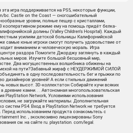
я эта игра поддерживается на PS5, некоторые функции,
m/bc. Castle on the Coast — сногсшибательный
ообразные уровни, полные пещер с кристаллами,
В кооперативном режиме ему на помощь придёт белка-
форнийской долины (Valley Children’s Hospital). Каждый
овместным усилиям детской больницы Калифорнийской
аже самые юные игроки смогут получить удовольствие от
обходит вниманием и человеческую мораль. Игра
в центре раздора Помогите Джорджу заглянуть в каждый
ельных миров. Изучите большой бесшовный мир,
левстве. Два могущественных волшебника обижены на
ь помехой на пути?Забавный жираф с НЕУДЕРЖИМОЙ СИЛОЙ
объединять в одну последовательность бег и прыжки по
во дизайнеров уровней! А если стильных движений
чь новых высот. 3D-коллектатон Собирайте кучи всяких
а древние камни. . . Автономная многопользовательская
я PlayStation Network, Условиями использования
словия, не загружайте материалы. Дополнительная
 систем PS4. Вход в PlayStation Network не требуется
4. Перед использованием продукта ознакомьтесь с
tainment Inc. , эксклюзивно лицензированы Sony
ния см. на сайте ru. playstation. com/legal.