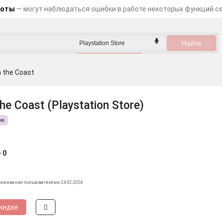
боты
— могут наблюдаться ошибки в работе некоторых функций с
n the Coast
the Coast (Playstation Store)
ия
0
леживания пользователями 24.02.2024
кидке