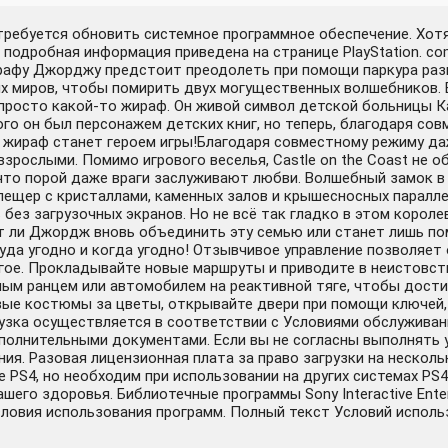
отребуется обновить системное программное обеспечение. Хот
 подробная информация приведена на странице PlayStation. co
афу Джорджу предстоит преодолеть при помощи паркура разн
х миров, чтобы помирить двух могущественных волшебников. 
росто какой-то жираф. Он живой символ детской больницы Кали
го он был персонажем детских книг, но теперь, благодаря с
ый жираф станет героем игры!Благодаря совместному режиму д
зрослыми. Помимо игрового веселья, Castle on the Coast не 
, что порой даже враги заслуживают любви. Волшебный замок 
 пещер с кристаллами, каменных залов и крышесносных паралл
 без загрузочных экранов. Но не всё так гладко в этом коро
ожет ли Джордж вновь объединить эту семью или станет лиш
да угодно и когда угодно! Отзывчивое управление позволяет 
ругое. Прокладывайте новые маршруты и приводите в неистовст
ым ранцем или автомобилем на реактивной тяге, чтобы дости
вые костюмы за цветы, открывайте двери при помощи ключей, 
рузка осуществляется в соответствии с Условиями обслуживани
олнительными документами. Если вы не согласны выполнять у
я. Разовая лицензионная плата за право загрузки на несколько
е PS4, но необходим при использовании на других системах PS
го здоровья. Библиотечные программы Sony Interactive Enter
словия использования программ. Полный текст Условий использова