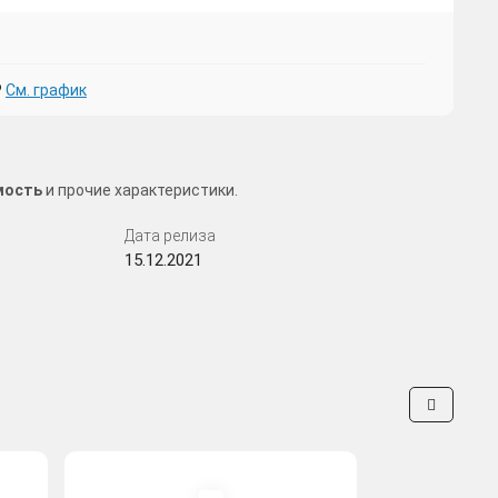
₽
См. график
имость
и прочие характеристики.
Дата релиза
15.12.2021