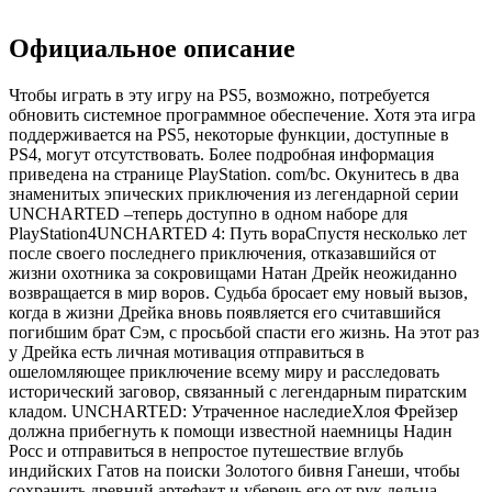
Официальное описание
Чтобы играть в эту игру на PS5, возможно, потребуется
обновить системное программное обеспечение. Хотя эта игра
поддерживается на PS5, некоторые функции, доступные в
PS4, могут отсутствовать. Более подробная информация
приведена на странице PlayStation. com/bc. Окунитесь в два
знаменитых эпических приключения из легендарной серии
UNCHARTED –теперь доступно в одном наборе для
PlayStation4UNCHARTED 4: Путь вораСпустя несколько лет
после своего последнего приключения, отказавшийся от
жизни охотника за сокровищами Натан Дрейк неожиданно
возвращается в мир воров. Судьба бросает ему новый вызов,
когда в жизни Дрейка вновь появляется его считавшийся
погибшим брат Сэм, с просьбой спасти его жизнь. На этот раз
у Дрейка есть личная мотивация отправиться в
ошеломляющее приключение всему миру и расследовать
исторический заговор, связанный с легендарным пиратским
кладом. UNCHARTED: Утраченное наследиеХлоя Фрейзер
должна прибегнуть к помощи известной наемницы Надин
Росс и отправиться в непростое путешествие вглубь
индийских Гатов на поиски Золотого бивня Ганеши, чтобы
сохранить древний артефакт и уберечь его от рук дельца,