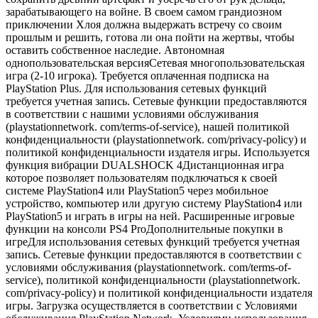
зарабатывающего на войне. В своем самом грандиозном
приключении Хлоя должна выдержать встречу со своим
прошлым и решить, готова ли она пойти на жертвы, чтобы
оставить собственное наследие. Автономная
однопользовательская версияСетевая многопользовательская
игра (2-10 игрока). Требуется оплаченная подписка на
PlayStation Plus. Для использования сетевых функций
требуется учетная запись. Сетевые функции предоставляются
в соответствии с нашими условиями обслуживания
(playstationnetwork. com/terms-of-service), нашей политикой
конфиденциальности (playstationnetwork. com/privacy-policy) и
политикой конфиденциальности издателя игры. Используется
функция вибрации DUALSHOCK 4Дистанционная игра
которое позволяет пользователям подключаться к своей
системе PlayStation4 или PlayStation5 через мобильное
устройство, компьютер или другую систему PlayStation4 или
PlayStation5 и играть в игры на ней. Расширенные игровые
функции на консоли PS4 ProДополнительные покупки в
игреДля использования сетевых функций требуется учетная
запись. Сетевые функции предоставляются в соответствии с
условиями обслуживания (playstationnetwork. com/terms-of-
service), политикой конфиденциальности (playstationnetwork.
com/privacy-policy) и политикой конфиденциальности издателя
игры. Загрузка осуществляется в соответствии с Условиями