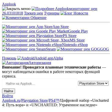
Applook
Applook
мониторинг цен
26.03101818
Трекер цен
Турниры
Новости
Общение
App Store
Google Play
PS Store
MS Store
Nintendo eShop
Steam
GOG
Помощь
Andoid app
Alpha
Авторизация
Внимание! Проводятся плановые технические работы
—
могут наблюдаться ошибки в работе некоторых функций
сервиса.
Войти
Applook.ru
/
Playstation Store
/
PS4™
/
Цифровой набор «Uncharted
4: Путь вора» и «UNCHARTED: Утраченное наследие»