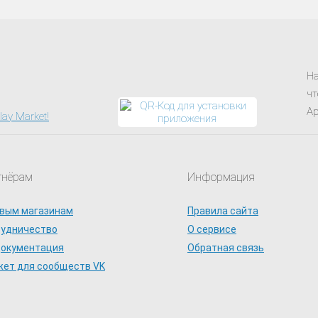
На
чт
Ap
тнёрам
Информация
вым магазинам
Правила сайта
рудничество
О сервисе
документация
Обратная связь
ет для сообществ VK