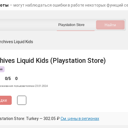
боты
— могут наблюдаться ошибки в работе некоторых функций с
chives Liquid Kids
hives Liquid Kids (Playstation Store)
ия
0/5
0
леживания пользователями 23.01.2024
идке
tation Store: Turkey — 302.05 ₽
См. цены в регионах