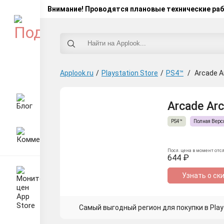
Внимание! Проводятся плановые технические ра
Applook.ru
/
Playstation Store
/
PS4™
/
Arcade Ar
Arcade Arc
PS4™
Полная Верс
Посл. цена в момент отс
644 ₽
Узнать о ск
Самый выгодный регион для покупки в Plays