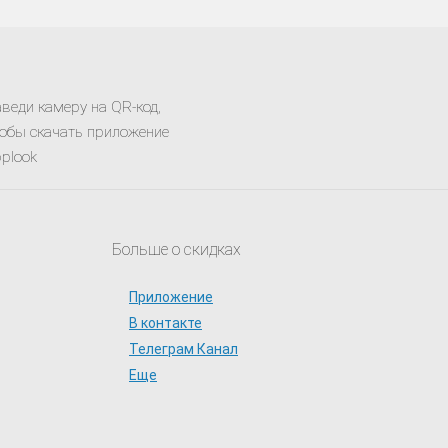
веди камеру на QR-код,
обы скачать приложение
plook
Больше о скидках
Приложение
В контакте
Телеграм Канал
Еще