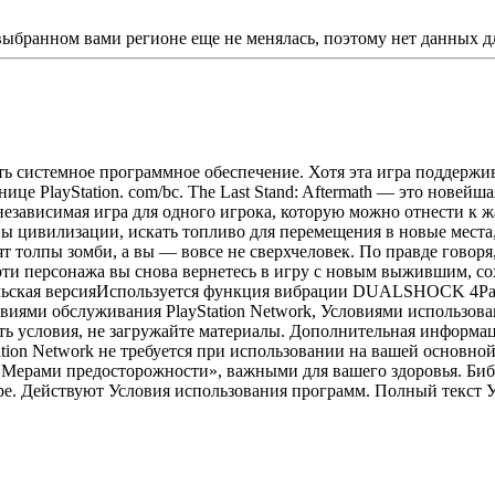
 выбранном вами регионе еще не менялась, поэтому нет данных д
ить системное программное обеспечение. Хотя эта игра поддержи
це PlayStation. com/bc. The Last Stand: Aftermath — это новейша
независимая игра для одного игрока, которую можно отнести к ж
ы цивилизации, искать топливо для перемещения в новые места,
 толпы зомби, а вы — вовсе не сверхчеловек. По правде говоря,
ерти персонажа вы снова вернетесь в игру с новым выжившим, с
тельская версияИспользуется функция вибрации DUALSHOCK 4Р
словиями обслуживания PlayStation Network, Условиями исполь
ь условия, не загружайте материалы. Дополнительная информац
Station Network не требуется при использовании на вашей основн
Мерами предосторожности», важными для вашего здоровья. Библио
pe. Действуют Условия использования программ. Полный текст Усло