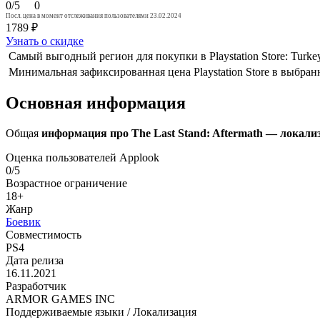
0/5
0
Посл. цена в момент отслеживания пользователями 23.02.2024
1789 ₽
Узнать о скидке
Самый выгодный регион для покупки в Playstation Store: Turk
Минимальная зафиксированная цена Playstation Store в выбран
Основная информация
Общая
информация про The Last Stand: Aftermath — локализ
Оценка пользователей Applook
0/5
Возрастное ограничение
18+
Жанр
Боевик
Совместимость
PS4
Дата релиза
16.11.2021
Разработчик
ARMOR GAMES INC
Поддерживаемые языки / Локализация