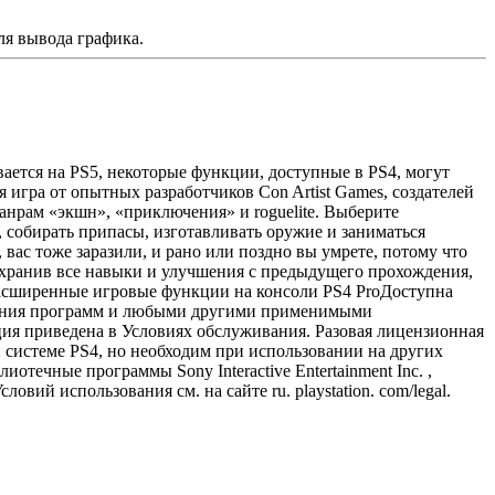
ля вывода графика.
вается на PS5, некоторые функции, доступные в PS4, могут
я игра от опытных разработчиков Con Artist Games, создателей
анрам «экшн», «приключения» и roguelite. Выберите
 собирать припасы, изготавливать оружие и заниматься
 вас тоже заразили, и рано или поздно вы умрете, потому что
охранив все навыки и улучшения с предыдущего прохождения,
асширенные игровые функции на консоли PS4 ProДоступна
зования программ и любыми другими применимыми
ия приведена в Условиях обслуживания. Разовая лицензионная
ой системе PS4, но необходим при использовании на других
течные программы Sony Interactive Entertainment Inc. ,
вий использования см. на сайте ru. playstation. com/legal.