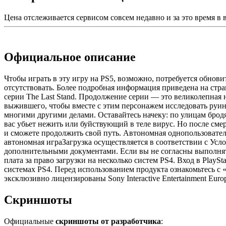
Цена отслеживается сервисом совсем недавно и за это время в
Официальное описание
Чтобы играть в эту игру на PS5, возможно, потребуется обнов
отсутствовать. Более подробная информация приведена на страни
серии The Last Stand. Продолжение серии — это великолепная 
выжившего, чтобы вместе с этим персонажем исследовать руин
многими другими делами. Оставайтесь начеку: по улицам бродят
вас убьет нежить или буйствующий в теле вирус. Но после см
и сможете продолжить свой путь. Автономная однопользова
автономная играЗагрузка осуществляется в соответствии с У
дополнительными документами. Если вы не согласны выполнят
плата за право загрузки на несколько систем PS4. Вход в Play
системах PS4. Перед использованием продукта ознакомьтесь с «
эксклюзивно лицензированы Sony Interactive Entertainment Euro
Скриншоты
Официальные
скриншоты от разработчика
: