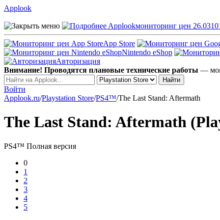
Applook
Applook
мониторинг цен 26.0310
App Store
Nintendo eShop
Авторизация
Внимание! Проводятся плановые технические работы
— мог
Войти
Applook.ru
/
Playstation Store
/
PS4™
/
The Last Stand: Aftermath
The Last Stand: Aftermath (Play
PS4™
Полная версия
0
1
2
3
4
5