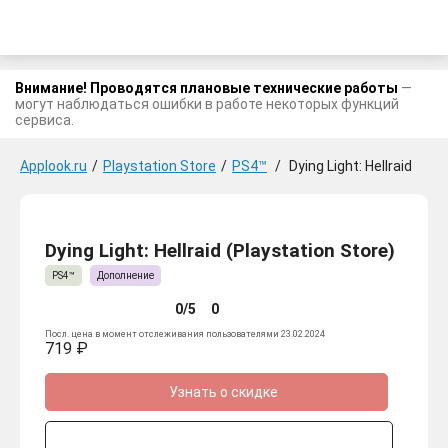
Внимание! Проводятся плановые технические работы
—
могут наблюдаться ошибки в работе некоторых функций
сервиса.
Applook.ru
/
Playstation Store
/
PS4™
/
Dying Light: Hellraid
Dying Light: Hellraid (Playstation Store)
PS4™
Дополнение
0/5
0
Посл. цена в момент отслеживания пользователями 23.02.2024
719 ₽
Узнать о скидке