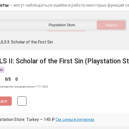
боты
— могут наблюдаться ошибки в работе некоторых функций с
S II: Scholar of the First Sin
II: Scholar of the First Sin (Playstation S
ия
0/5
0
леживания пользователями 17.11.2023
идке
tation Store: Turkey — 145 ₽
См. цены в регионах