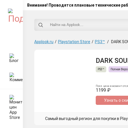
Внимание! Проводятся плановые технические ра
Applook.ru
/
Playstation Store
/
PS3™
/
DARK SOUL
DARK SOULS 
PS3™
Полная Верс
Посл. цена в момент отс
1199 ₽
Узнать о ск
Самый выгодный регион для покупки в Plays