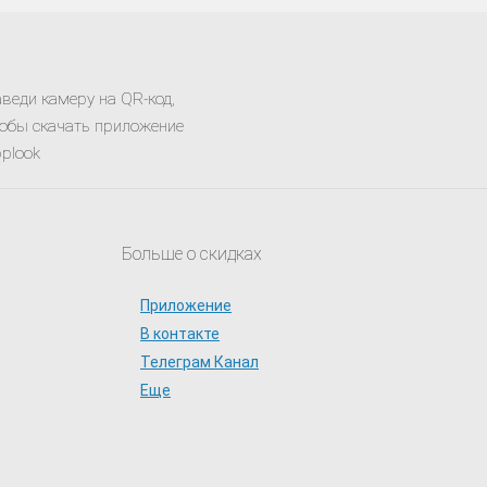
веди камеру на QR-код,
обы скачать приложение
plook
Больше о скидках
Приложение
В контакте
Телеграм Канал
Еще