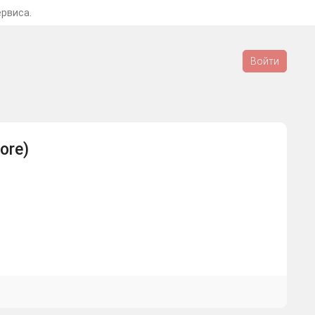
ервиса.
Войти
tore)