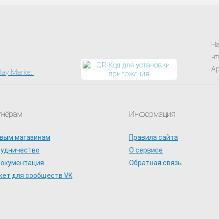
На
чт
Ap
тнёрам
Информация
вым магазинам
Правила сайта
рудничество
О сервисе
документация
Обратная связь
ет для сообществ VK