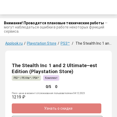
Внимание! Проводятся плановые технические работы
—
могут наблюдаться ошибки в работе некоторых функций
сервиса.
Applook.ru
/
Playstation Store
/
PS3™
/
The Stealth Inc 1 and 2 Ultimate-est Edition
The Stealth Inc 1 and 2 Ultimate–est
Edition (Playstation Store)
PS3™ / PS Vita™ / PS4™
Комплект
0/5
0
Посл. цена в момент отслеживания пользователями 04.12.2023
1219 ₽
Узнать о скидке