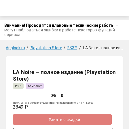
Внимание! Проводятся плановые технические работы
—
могут наблюдаться ошибки в работе некоторых функций
сервиса.
Applook.ru
/
Playstation Store
/
PS3™
/
LA Noire - полное издание
LA Noire – полное издание (Playstation
Store)
PS3™
Комплект
0/5
0
Посл. цена в момент отслеживания пользователями 17.11.2023
2849 ₽
Узнать о скидке