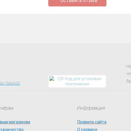
Оставить отзыв
На
чт
Ap
тнёрам
Информация
вым магазинам
Правила сайта
рудничество
О сервисе