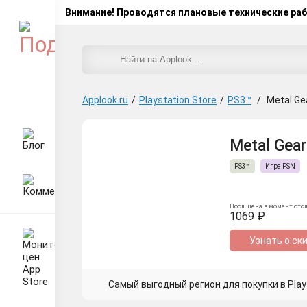
Внимание! Проводятся плановые технические ра
Applook.ru
/
Playstation Store
/
PS3™
/
Metal Gea
Metal Gear 
PS3™
Игра PSN
Посл. цена в момент отс
1069 ₽
Узнать о ск
Самый выгодный регион для покупки в Plays