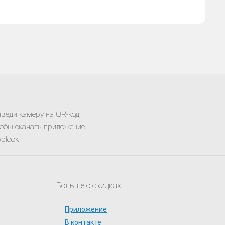
веди камеру на QR-код,
обы скачать приложение
plook
Больше о скидках
Приложение
В контакте