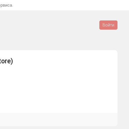
ервиса.
Войти
tore)