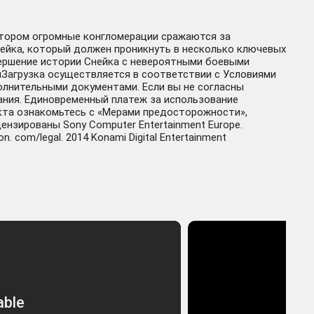
в котором огромные конгломерации сражаются за
нейка, который должен проникнуть в несколько ключевых
вершение истории Снейка с невероятными боевыми
ыЗагрузка осуществляется в соответствии с Условиями
олнительными документами. Если вы не согласны
ания. Единовременный платеж за использование
кта ознакомьтесь с «Мерами предосторожности»,
ензированы Sony Computer Entertainment Europe.
 com/legal. 2014 Konami Digital Entertainment