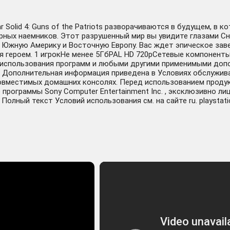
ar Solid 4: Guns of the Patriots разворачиваются в будущем, 
рных наемников. Этот разрушенный мир вы увидите глазами С
, Южную Америку и Восточную Европу. Вас ждет эпическое за
я героем. 1 игрокНе менее 5ГбPAL HD 720pСетевые компонент
и использования программ и любыми другими применимыми доп
. Дополнительная информация приведена в Условиях обслужив
совместимых домашних консолях. Перед использованием проду
рограммы Sony Computer Entertainment Inc. , эксклюзивно лиц
ный текст Условий использования см. на сайте ru. playstation.