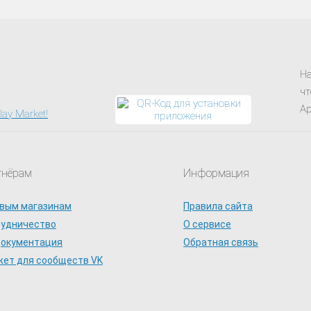
На
чт
Ap
тнёрам
Информация
вым магазинам
Правила сайта
рудничество
О сервисе
документация
Обратная связь
ет для сообществ VK