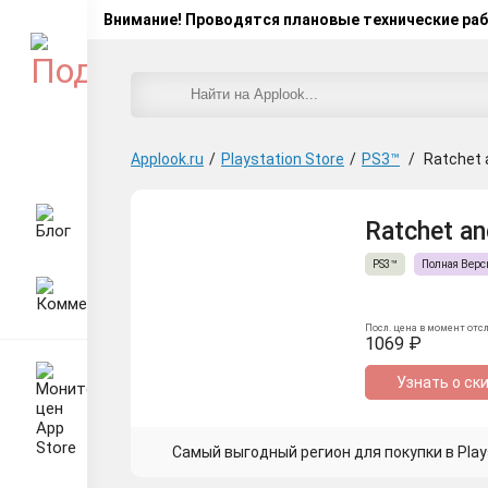
Внимание! Проводятся плановые технические ра
Applook.ru
/
Playstation Store
/
PS3™
/
Ratchet 
Ratchet an
PS3™
Полная Верс
Посл. цена в момент отс
1069 ₽
Узнать о ск
Самый выгодный регион для покупки в Plays