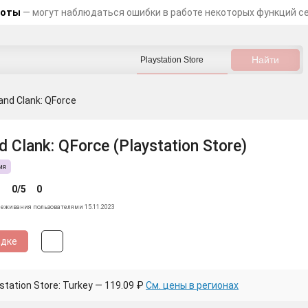
боты
— могут наблюдаться ошибки в работе некоторых функций с
and Clank: QForce
d Clank: QForce (Playstation Store)
ия
0/5
0
леживания пользователями 15.11.2023
идке
tation Store: Turkey — 119.09 ₽
См. цены в регионах