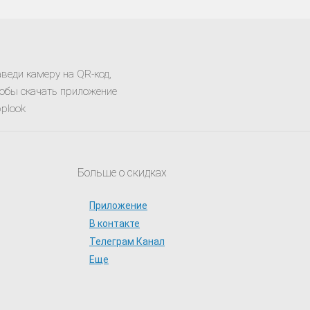
веди камеру на QR-код,
обы скачать приложение
plook
Больше о скидках
Приложение
В контакте
Телеграм Канал
Еще