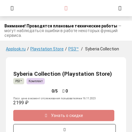
Внимание! Проводятся плановые технические работы
—
могут наблюдаться ошибки в работе некоторых функций
сервиса.
Applook.ru
/
Playstation Store
/
PS3™
/
Syberia Collection
Syberia Collection (Playstation Store)
PS3™
Комплект
0/5
0
Посл. цена в момент отслеживания пользователями 16.11.2023
2199 ₽
Узнать о скидке