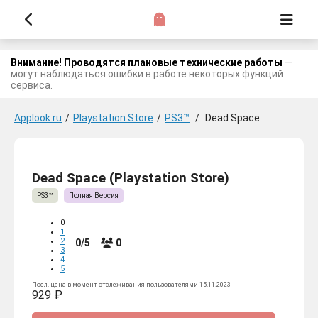
Внимание! Проводятся плановые технические работы
—
могут наблюдаться ошибки в работе некоторых функций
сервиса.
Applook.ru
/
Playstation Store
/
PS3™
/
Dead Space
Dead Space (Playstation Store)
PS3™
Полная Версия
0
1
2
0/5
0
3
4
5
Посл. цена в момент отслеживания пользователями 15.11.2023
929 ₽