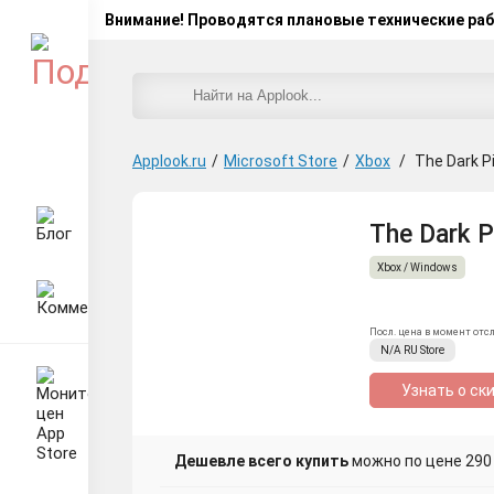
Внимание! Проводятся плановые технические ра
Applook.ru
/
Microsoft Store
/
Xbox
/
The Dark Pi
The Dark P
Xbox / Windows
Посл. цена в момент отс
N/A
RU
Store
Узнать о ск
Дешевле всего купить
можно по цене 290