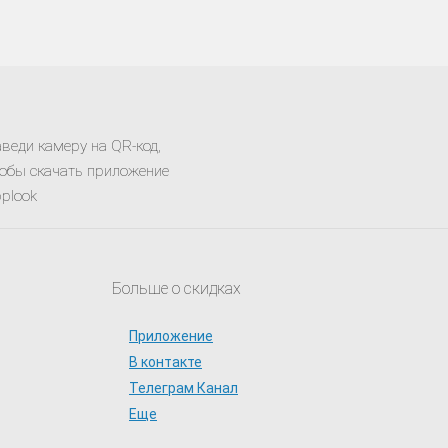
веди камеру на QR-код,
обы скачать приложение
plook
Больше о скидках
Приложение
В контакте
Телеграм Канал
Еще