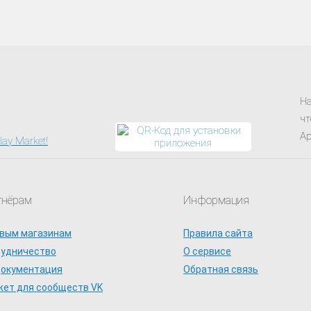
На
чт
Ap
тнёрам
Информация
вым магазинам
Правила сайта
рудничество
О сервисе
документация
Обратная связь
ет для сообществ VK