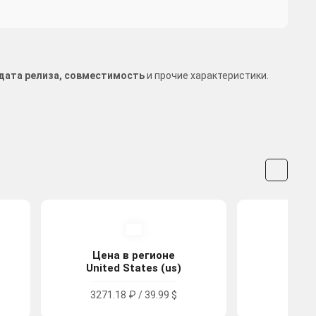
, дата релиза, совместимость
и прочие характеристики.
Цена в регионе
Цена
United States (us)
Po
3271.18 ₽ / 39.99 $
3747.