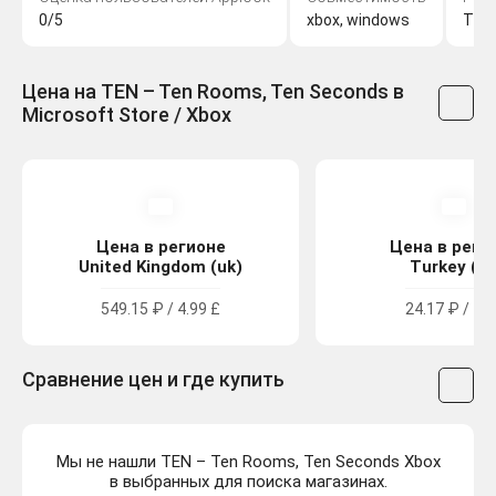
0/5
xbox, windows
The
Цена на TEN – Ten Rooms, Ten Seconds в
Microsoft Store / Xbox
Цена в регионе
Цена в реги
United Kingdom (uk)
Turkey (tr
549.15 ₽ / 4.99 £
24.17 ₽ / 14 
Сравнение цен и где купить
Мы не нашли TEN – Ten Rooms, Ten Seconds Xbox
в выбранных для поиска магазинах.