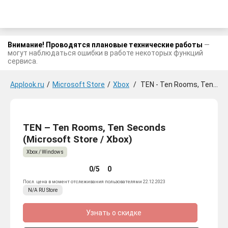
Внимание! Проводятся плановые технические работы
—
могут наблюдаться ошибки в работе некоторых функций
сервиса.
Applook.ru
/
Microsoft Store
/
Xbox
/
TEN - Ten Rooms, Ten Seconds
TEN – Ten Rooms, Ten Seconds
(Microsoft Store / Xbox)
Xbox / Windows
0/5
0
Посл. цена в момент отслеживания пользователями 22.12.2023
N/A
RU
Store
Узнать о скидке