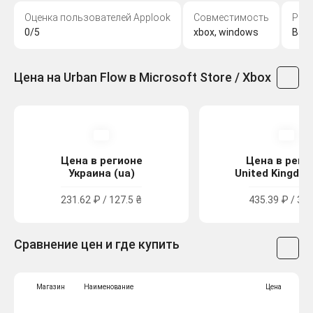
Оценка пользователей Applook
Совместимость
Раз
0/5
xbox, windows
Balt
Цена на Urban Flow в Microsoft Store / Xbox
Цена в регионе
Цена в реги
Украина (ua)
United Kingdom
231.62 ₽ / 127.5 ₴
435.39 ₽ / 3.9
Сравнение цен и где купить
Магазин
Наименование
Цена