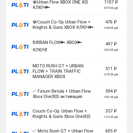
💎Urban Flow XBOX ONE X|S
1107 ₽
КЛЮЧ🔑
+875.38 руб.
💎Couch Co-Op Urban Flow +
476 ₽
Knights & Guns XBOX КЛЮЧ🔑
+244.38 руб.
❗URBAN FLOW🔑 XBOX🔑
497 ₽
КЛЮЧ❗
+265.38 руб.
MOTO RUSH GT + URBAN
511 ₽
FLOW + TRAIN TRAFFIC
+279.38 руб.
MANAGER XBOX
✅ Fatum Betula + Urban Flow
594 ₽
Xbox One|X|S активация
+362.38 руб.
Couch Co-Op: Urban Flow +
357 ₽
Knights & Guns Xbox One|X|S
+125.38 руб.
✅ Moto Rush GT + Urban Flow
605 ₽