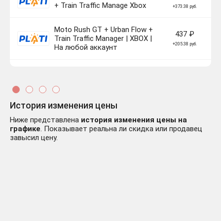
+ Train Traffic Manage Xbox
+373.38 руб.
Moto Rush GT + Urban Flow +
437 ₽
Train Traffic Manager | XBOX |
+205.38 руб.
На любой аккаунт
Fatum Betula + Urban Flow |
457 ₽
XBOX | На любой аккаунт
+225.38 руб.
История изменения цены
Paratopic + Urban Flow | XBOX
429 ₽
| На любой аккаунт
+197.38 руб.
Ниже представлена
история изменения цены на
графике
. Показывает реальна ли скидка или продавец
завысил цену.
Couch Co-Op: Urban Flow +
429 ₽
Knights & Guns | XBOX | На
+197.38 руб.
любой аккаунт
Urban Flow | XBOX | На любой
457 ₽
аккаунт
+225.38 руб.