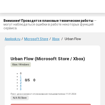
Внимание! Проводятся плановые технические работы
—
могут наблюдаться ошибки в работе некоторых функций
сервиса.
Applook.ru
/
Microsoft Store
/
Xbox
/
Urban Flow
Urban Flow (Microsoft Store / Xbox)
Xbox / Windows
0
1
2
0/5
0
3
4
5
Посл. цена в момент отслеживания пользователями 11.01.2024
N/A
RU
Store