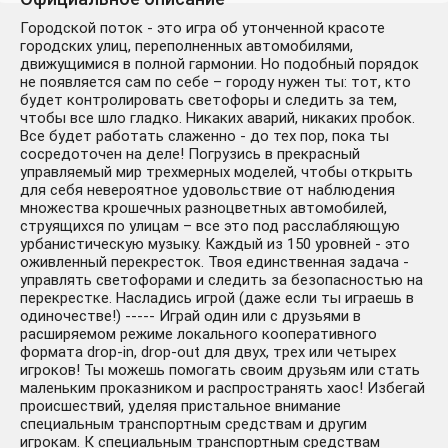
Городской поток - это игра об утонченной красоте
городских улиц, переполненных автомобилями,
движущимися в полной гармонии. Но подобный порядок
не появляется сам по себе – городу нужен ты: тот, кто
будет контролировать светофоры и следить за тем,
чтобы все шло гладко. Никаких аварий, никаких пробок.
Все будет работать слаженно - до тех пор, пока ты
сосредоточен на деле! Погрузись в прекрасный
управляемый мир трехмерных моделей, чтобы открыть
для себя невероятное удовольствие от наблюдения
множества крошечных разноцветных автомобилей,
струящихся по улицам – все это под расслабляющую
урбанистическую музыку. Каждый из 150 уровней - это
оживленный перекресток. Твоя единственная задача -
управлять светофорами и следить за безопасностью на
перекрестке. Насладись игрой (даже если ты играешь в
одиночестве!) ----- Играй один или с друзьями в
расширяемом режиме локального кооперативного
формата drop-in, drop-out для двух, трех или четырех
игроков! Ты можешь помогать своим друзьям или стать
маленьким проказником и распространять хаос! Избегай
происшествий, уделяя пристальное внимание
специальным транспортным средствам и другим
игрокам. К специальным транспортным средствам