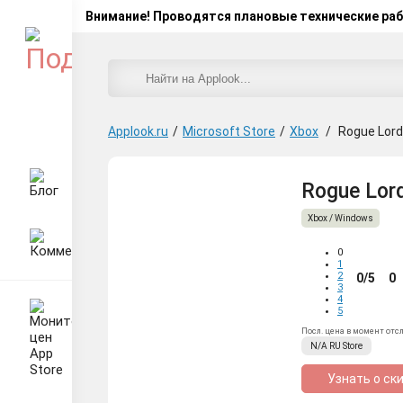
Внимание! Проводятся плановые технические ра
Applook.ru
/
Microsoft Store
/
Xbox
/
Rogue Lor
Rogue Lord
Xbox / Windows
0
1
2
0/5
0
3
4
5
Посл. цена в момент отс
N/A
RU
Store
Узнать о ск