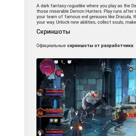
A dark fantasy roguelike where you play as the D
those miserable Demon Hunters. Play runs after r
your team of famous evil geniuses like Dracula, t
your way. Unlock new abilities, collect souls, ma
Скриншоты
Официальные
скриншоты от разработчика
: