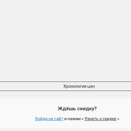
Хронология цен
Ждёшь скидку?
Войди на сайт
и нажми «
Узнать о скидке
»