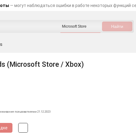
боты
— могут наблюдаться ошибки в работе некоторых функций с
ds
s (Microsoft Store / Xbox)
леживания пользователями 21.12.2023
идке