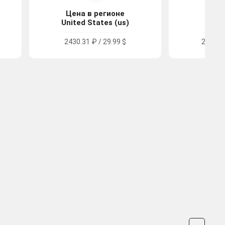
Цена в регионе
Цена
United States (us)
Po
2430.31 ₽ / 29.99 $
2986.34