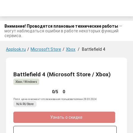
Внимание! Проводятся плановые технические работы
—
могут наблюдаться ошибки в работе некоторых функций
сервиса.
Applook.ru
/
Microsoft Store
/
Xbox
/
Battlefield 4
Battlefield 4 (Microsoft Store / Xbox)
Xbox / Windows
0/5
0
Посл. цена в момент отслеживания пользователями 28.03.2024
N/A
RU
Store
Узнать о скидке