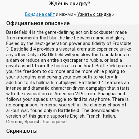
Ждёшь скидку?
Войди на сайт
и нажми «
Узнать о скидке
»
Официальное описание
Battlefield 4 is the genre-defining action blockbuster made
from moments that blur the line between game and glory.
Fueled by the next-generation power and fidelity of Frostbite
3, Battlefield 4 provides a visceral, dramatic experience unlike
any other. Only in Battlefield will you blow the foundations of
a dam or reduce an entire skyscraper to rubble, or lead a
naval assault from the back of a gun boat. Battlefield grants
you the freedom to do more and be more while playing to
your strengths and carving your own path to victory. In
addition to its hallmark multiplayer, Battlefield 4 features an
intense and dramatic character-driven campaign that starts
with the evacuation of American VIPs from Shanghai and
follows your squads struggle to find its way home. There is
no comparison. Immerse yourself in the glorious chaos of
all-out war, found only in Battlefield. The downloadable
version of this game supports English, French, Italian,
German, Spanish, Portuguese.
Скриншоты