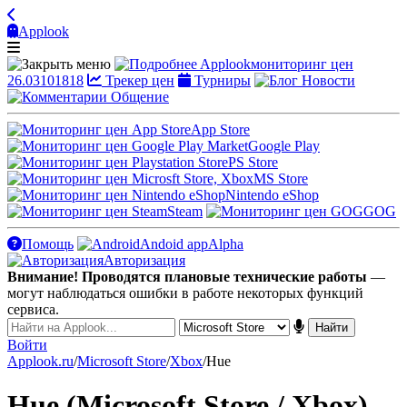
Applook
Applook
мониторинг цен
26.03101818
Трекер цен
Турниры
Новости
Общение
App Store
Google Play
PS Store
MS Store
Nintendo eShop
Steam
GOG
Помощь
Andoid app
Alpha
Авторизация
Внимание! Проводятся плановые технические работы
—
могут наблюдаться ошибки в работе некоторых функций
сервиса.
Войти
Applook.ru
/
Microsoft Store
/
Xbox
/
Hue
Hue (Microsoft Store / Xbox)