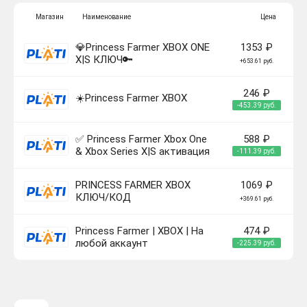
Магазин
Наименование
Цена
💎Princess Farmer XBOX ONE
1353 ₽
X|S КЛЮЧ🔑
+653.61 руб.
246 ₽
☀️Princess Farmer XBOX
-453.39 руб.
✅ Princess Farmer Xbox One
588 ₽
& Xbox Series X|S активация
-111.39 руб.
PRINCESS FARMER XBOX
1069 ₽
КЛЮЧ/КОД
+369.61 руб.
Princess Farmer | XBOX | На
474 ₽
любой аккаунт
-225.39 руб.