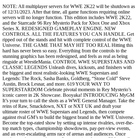
NOTE: All multiplayer servers for WWE 2K22 will be shutdown as
of 12/31/2023. After that time, all game functions requiring online
servers will no longer function. This edition includes WWE 2K22,
and the Starrcade 96 Rey Mysterio Pack for Xbox One and Xbox
Series X. REDESIGNED GAMEPLAY ENGINE. NEW
CONTROLS. ALL THE FEATURES YOU CAN HANDLE. Get
ripped out of the stands and hit with complete control of the WWE
Universe. THE GAME THAT MAY HIT TOO REAL Hitting this
hard has never been so easy. Everything from the controls to the
stunning graphics has been redesigned, and feels as real as being
ringside at WrestleMania. CONTROL WWE SUPERSTARS AND
CLASSIC LEGENDS Unleash dives, kickouts, and finishers with
the biggest and most realistic-looking WWE Superstars and
Legends: The Rock, Sasha Banks, Goldberg, “Stone Cold” Steve
Austin, Brock Lesnar, and more. 619 YOUR WAY TO
SUPERSTARDOM Celebrate pivotal moments in Rey Mysterio’s
iconic career in 2K Showcase. Booyaka! INTRODUCING MyGM
It’s your turn to call the shots as a WWE General Manager. Take the
reins of Raw, Smackdown, NXT or NXT UK and draft your
ultimate roster of WWE Superstars and Legends, then compete
against rival GM’s to build the biggest brand in the WWE Universe.
Become the top-rated show by setting up intense rivalries, over-the-
top match types, championship showdowns, pay-per-view events,
and an ever-escalating arms race of arenas and audiences. Once