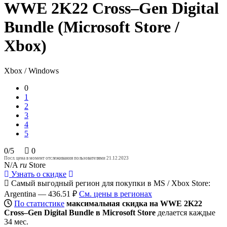
WWE 2K22 Cross–Gen Digital
Bundle (Microsoft Store /
Xbox)
Xbox / Windows
0
1
2
3
4
5
0/5
0
Посл. цена в момент отслеживания пользователями 21.12.2023
N/A
ru
Store
Узнать о скидке
Самый выгодный регион для покупки в MS / Xbox Store:
Argentina — 436.51 ₽
См. цены в регионах
По статистике
максимальная скидка на WWE 2K22
Cross–Gen Digital Bundle в Microsoft Store
делается каждые
34 мес.