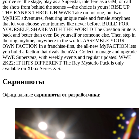
you’ve set the stage, play as a Superstar, interfere as a GM, or call
the shots from behind the scenes —the choice is yours! RISE UP
THE RANKS THROUGH WWE Take on not one, but two
MyRISE adventures, featuring unique male and female storylines
that let you choose your journey like never before. BUILD FOR
YOURSELF, SHARE WITH THE WORLD The Creation Suite is
back and better than ever. Be yourself or someone else. Then step in
the ring anytime, anywhere in the world. ASSEMBLE YOUR
OWN FACTION In a franchise-first, the all-new MyFACTION lets
you build a faction that rivals the nWo. Collect, manage and upgrade
WWE Superstars, with weekly events and regular updates! WWE
2K22: IT HITS DIFFERENT The Rey Mysterio Pack is only
available on Xbox Series X|S.
Скриншоты
Официальные
скриншоты от разработчика
: