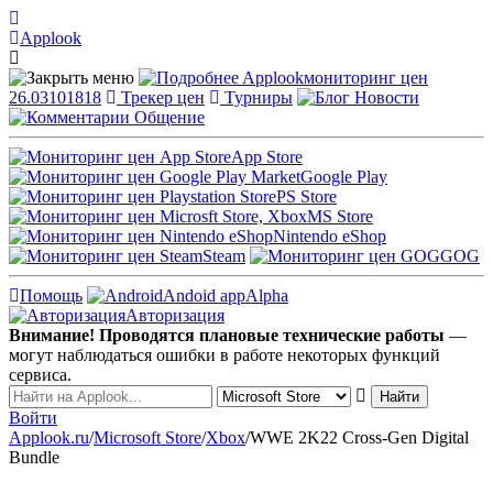
Applook
Applook
мониторинг цен
26.03101818
Трекер цен
Турниры
Новости
Общение
App Store
Google Play
PS Store
MS Store
Nintendo eShop
Steam
GOG
Помощь
Andoid app
Alpha
Авторизация
Внимание! Проводятся плановые технические работы
—
могут наблюдаться ошибки в работе некоторых функций
сервиса.
Войти
Applook.ru
/
Microsoft Store
/
Xbox
/
WWE 2K22 Cross-Gen Digital
Bundle