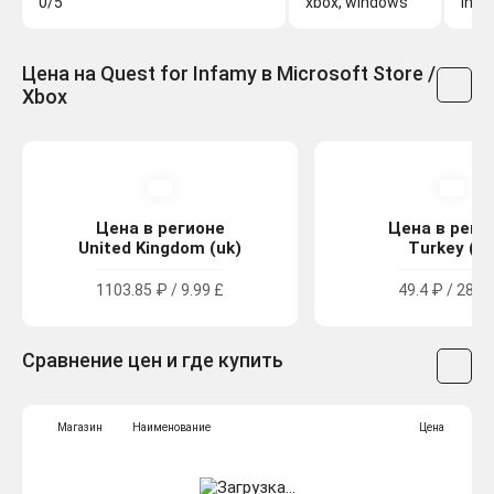
0/5
xbox, windows
Inf
Цена на Quest for Infamy в Microsoft Store /
Xbox
Цена в регионе
Цена в реги
United Kingdom (uk)
Turkey (tr
1103.85 ₽ / 9.99 £
49.4 ₽ / 28.75
Сравнение цен и где купить
Магазин
Наименование
Цена