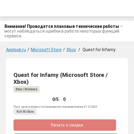
Внимание! Проводятся плановые технические работы
—
могут наблюдаться ошибки в работе некоторых функций
сервиса.
Applook.ru
/
Microsoft Store
/
Xbox
/
Quest for Infamy
Quest for Infamy (Microsoft Store /
Xbox)
Xbox / Windows
0/5
0
Посл. цена в момент отслеживания пользователями 21.12.2023
N/A
RU
Store
Узнать о скидке