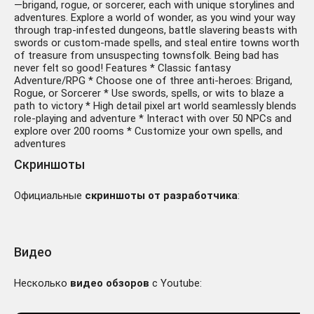
—brigand, rogue, or sorcerer, each with unique storylines and
adventures. Explore a world of wonder, as you wind your way
through trap-infested dungeons, battle slavering beasts with
swords or custom-made spells, and steal entire towns worth
of treasure from unsuspecting townsfolk. Being bad has
never felt so good! Features * Classic fantasy
Adventure/RPG * Choose one of three anti-heroes: Brigand,
Rogue, or Sorcerer * Use swords, spells, or wits to blaze a
path to victory * High detail pixel art world seamlessly blends
role-playing and adventure * Interact with over 50 NPCs and
explore over 200 rooms * Customize your own spells, and
adventures
Скриншоты
Официальные
скриншоты от разработчика
:
Видео
Несколько
видео обзоров
с Youtube: