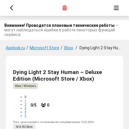
Внимание! Проводятся плановые технические работы
—
могут наблюдаться ошибки в работе некоторых функций
сервиса.
Applook.ru
/
Microsoft Store
/
Xbox
/
Dying Light 2 Stay Human - Deluxe Edition
Dying Light 2 Stay Human – Deluxe
Edition (Microsoft Store / Xbox)
Xbox / Windows
0
1
2
0/5
0
3
4
5
Посл. цена в момент отслеживания пользователями 13.02.2024
N/A
RU
Store