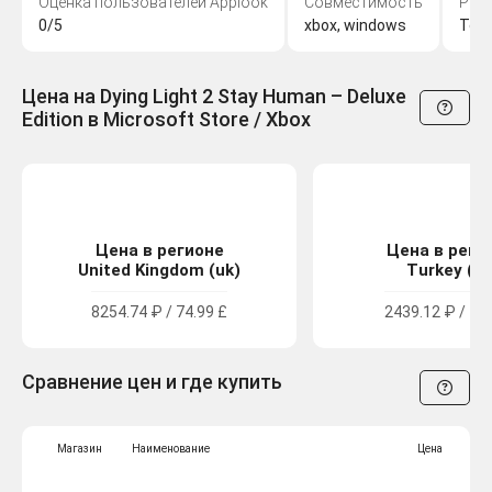
Оценка пользователей Applook
Совместимость
Раз
0/5
xbox, windows
Tech
Цена на Dying Light 2 Stay Human – Deluxe
Edition в Microsoft Store / Xbox
Цена в регионе
Цена в реги
United Kingdom (uk)
Turkey (tr
8254.74 ₽ / 74.99 £
2439.12 ₽ / 14
Сравнение цен и где купить
Магазин
Наименование
Цена