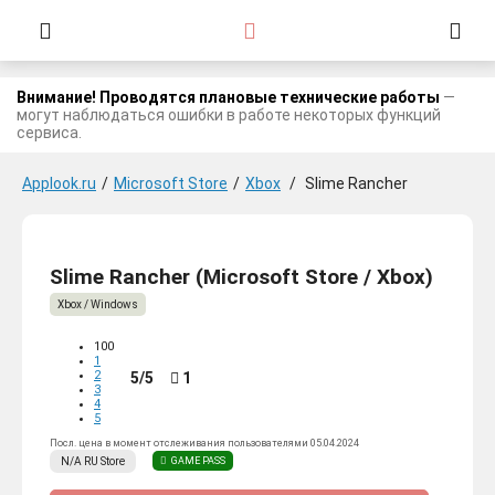
Внимание! Проводятся плановые технические работы
—
могут наблюдаться ошибки в работе некоторых функций
сервиса.
Applook.ru
/
Microsoft Store
/
Xbox
/
Slime Rancher
Slime Rancher (Microsoft Store / Xbox)
Xbox / Windows
100
1
2
5/5
1
3
4
5
Посл. цена в момент отслеживания пользователями 05.04.2024
N/A
RU
Store
GAME PASS