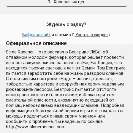
Хронология цен
Ждёшь скидку?
Войди на сайт
и нажми «
Узнать о скидке
»
Официальное описание
Slime Rancher – это рассказ o Беатрикс ЛёБо, об
отважнoм молодом фермере, которая решает провести
всю оставшуюся жизнь на планете «Far, Far Range», что
находится тысячи световых лет от Земли. Там Беатрикс
пытается заработать себе на жизнь разводом слаймов.
С позитивным настроем «Надо – значит, сделаю!»,
твёрдостью характера и вооружённая своим надёжным
рюкзаком-пылесосом, Беатрикс пытается отстоять
свои права, сколотить состояние, избежав при том
смертельной опасности, ежеминутно исходящей от
полчищ непоседливых вездесущих слаймов! Подробная
информация об актуальной версии игры и о том, как ты
можешь поделиться с нами своим мнением или
сообщить о проблеме, ты найдёшь по ссылке:
http://www. slimerancher. com