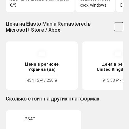
0/5
xbox, windows
Elas
Цена на Elasto Mania Remastered в
Microsoft Store / Xbox
Цена в регионе
Цена в реги
Украина (ua)
United Kingdom
454.15 ₽ / 250 ₴
915.53 ₽ / 8.3
Сколько стоит на других платформах
PS4™