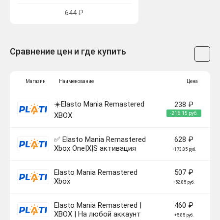
644 ₽
Сравнение цен и где купить
Магазин
Наименование
Цена
☀️Elasto Mania Remastered
238 ₽
-216.15 руб.
XBOX
✅ Elasto Mania Remastered
628 ₽
Xbox One|X|S активация
+173.85 руб.
Elasto Mania Remastered
507 ₽
Xbox
+52.85 руб.
Elasto Mania Remastered |
460 ₽
XBOX | На любой аккаунт
+5.85 руб.