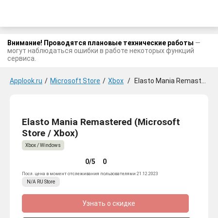
Внимание! Проводятся плановые технические работы
—
могут наблюдаться ошибки в работе некоторых функций
сервиса.
Applook.ru
/
Microsoft Store
/
Xbox
/
Elasto Mania Remastered
Elasto Mania Remastered (Microsoft
Store / Xbox)
Xbox / Windows
0/5
0
Посл. цена в момент отслеживания пользователями 21.12.2023
N/A
RU
Store
Узнать о скидке