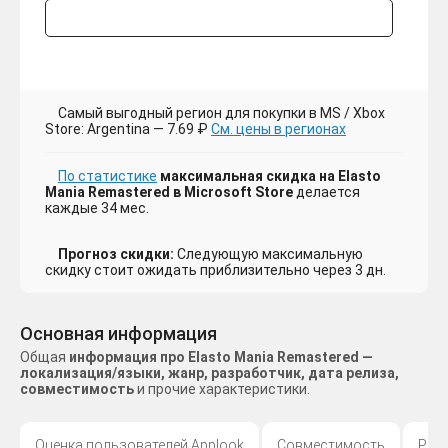
Самый выгодный регион для покупки в MS / Xbox
Store: Argentina — 7.69 ₽
См. цены в регионах
По статистике
максимальная скидка на Elasto
Mania Remastered в Microsoft Store
делается
каждые 34 мес.
Прогноз скидки:
Следующую максимальную
скидку стоит ожидать приблизительно через 3 дн.
Основная информация
Общая
информация про Elasto Mania Remastered —
локализация/языки, жанр, разработчик, дата релиза,
совместимость
и прочие характеристики.
Оценка пользователей Applook
Совместимость
Раз