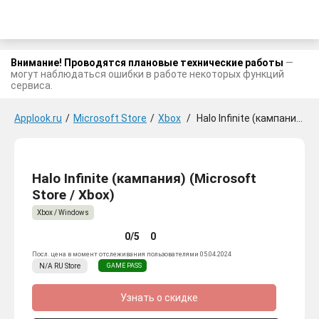
Внимание! Проводятся плановые технические работы
—
могут наблюдаться ошибки в работе некоторых функций
сервиса.
Applook.ru
/
Microsoft Store
/
Xbox
/
Halo Infinite (кампания)
Halo Infinite (кампания) (Microsoft
Store / Xbox)
Xbox / Windows
0/5
0
Посл. цена в момент отслеживания пользователями 05.04.2024
N/A
RU
Store
GAME PASS
Узнать о скидке