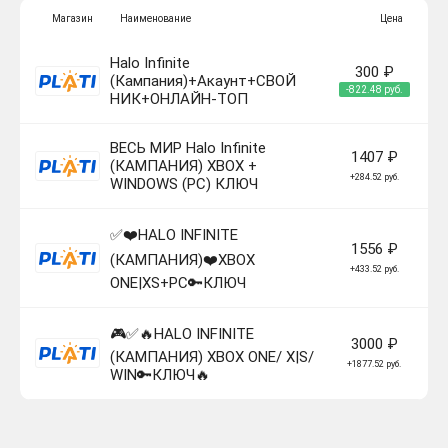
Магазин
Наименование
Цена
Halo Infinite
300 ₽
(Кампания)+Акаунт+СВОЙ
-822.48 руб.
НИК+ОНЛАЙН-ТОП
ВЕСЬ МИР Halo Infinite
1407 ₽
(КАМПАНИЯ) XBOX +
+284.52 руб.
WINDOWS (PC) КЛЮЧ
✅❤️HALO INFINITE
1556 ₽
(КАМПАНИЯ)❤️XBOX
+433.52 руб.
ONE|XS+PC🔑КЛЮЧ
🎮✅🔥HALO INFINITE
3000 ₽
(КАМПАНИЯ) XBOX ONE/ X|S/
+1877.52 руб.
WIN🔑КЛЮЧ🔥