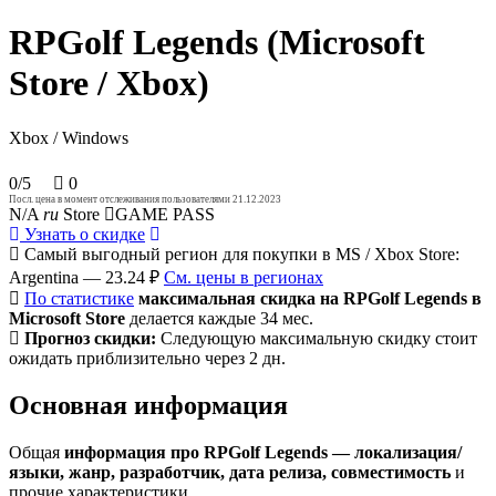
RPGolf Legends (Microsoft
Store / Xbox)
Xbox / Windows
0/5
0
Посл. цена в момент отслеживания пользователями 21.12.2023
N/A
ru
Store
GAME PASS
Узнать о скидке
Самый выгодный регион для покупки в MS / Xbox Store:
Argentina — 23.24 ₽
См. цены в регионах
По статистике
максимальная скидка на RPGolf Legends в
Microsoft Store
делается каждые 34 мес.
Прогноз скидки:
Следующую максимальную скидку стоит
ожидать приблизительно через 2 дн.
Основная информация
Общая
информация про RPGolf Legends — локализация/
языки, жанр, разработчик, дата релиза, совместимость
и
прочие характеристики.