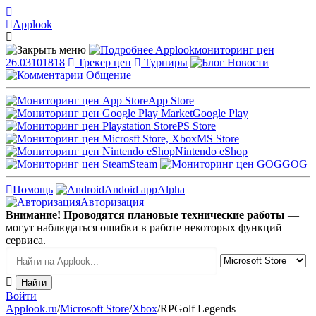
Applook
Applook
мониторинг цен
26.03101818
Трекер цен
Турниры
Новости
Общение
App Store
Google Play
PS Store
MS Store
Nintendo eShop
Steam
GOG
Помощь
Andoid app
Alpha
Авторизация
Внимание! Проводятся плановые технические работы
—
могут наблюдаться ошибки в работе некоторых функций
сервиса.
Войти
Applook.ru
/
Microsoft Store
/
Xbox
/
RPGolf Legends