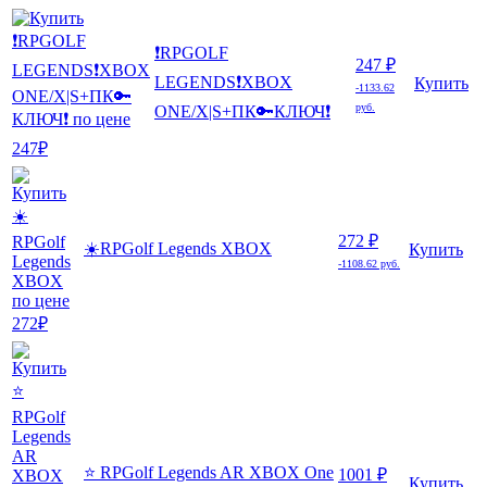
❗RPGOLF
247 ₽
LEGENDS❗XBOX
Купить
-1133.62
руб.
ONE/X|S+ПК🔑КЛЮЧ❗
272 ₽
☀️RPGolf Legends XBOX
Купить
-1108.62 руб.
⭐ RPGolf Legends AR XBOX One
1001 ₽
Купить